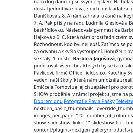
nám dog dancing se svým pejskem Nicholasem
dostal jednotlivá slova, z nich poskládal za
Daníšková z 8. A nám zahrála krásně na keyb
7. A. Pak přišly na řadu Ludmila Gieslová a 
baskřídlovku. Následovala gymnastika Barbor
Hájková z 9. C, která nám prostřednictvím své
Rozhodnout, kdo byl nejlepší. Zatímco se po
za odvahu a skvělá vystoupení. Bohužel hlavn
se staly: 1. místo:
Barbora Jagošová
, gymnas
poděkovali všem, bez kterých by se tato tal
Pavlicovi, firmě Office Field, s.r.o. Kateřiny
vedení naší školy, která nám umožnila zreali
Emičce a Tomovi za jejich zapálení pro porot
SHOW proběhla v rámci projektu Jsme na pa
Dobrém dnu
Fotografie Pavla Pašky
Televiz
nextgen_basic_thumbnails" override_thumb
images_per_page="20" number_of_columns="
show_slideshow_link="1" slideshow_link_te
content/plugins/nextgen-gallery/products/