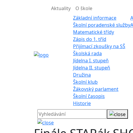
Aktuality
O škole
Základní informace
A
Školní poradenské služby
A
Matematické třídy
Zápis do 1. tříd
Přijímací zkoušky na SŠ
Školská rada
Jídelna I. stupeň
Jídelna II. stupeň
Družina
Školní klub
Žákovský parlament
Školní časopis
Historie