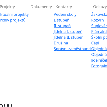
Projekty
Dokumenty
Kontakty
Odkazy
ktuální projekty
Vedení školy
Žákovsk
rchiv projektů
I. stupeň
Rozvrh
II. stupeň
Suplován
Jídelna I. stupeň
Plán akc
Jídelna II. stupeň
Školní p
Družina
Čápi
Správní zaměstnanci
Objednáv
Objednáv
Jídelníče
Fotogale