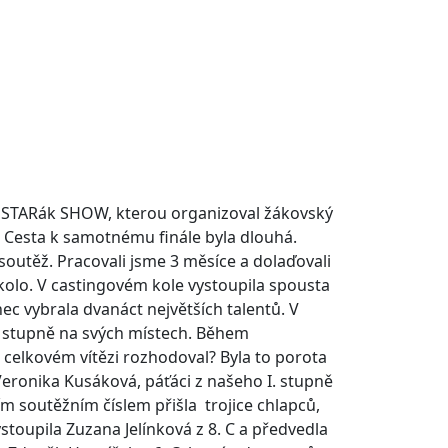
že STARák SHOW, kterou organizoval žákovský
. Cesta k samotnému finále byla dlouhá.
 soutěž. Pracovali jsme 3 měsíce a dolaďovali
kolo.
V castingovém kole vystoupila spousta
ec vybrala dvanáct největších talentů. V
II. stupně na svých místech. Během
 celkovém vítězi rozhodoval? Byla to porota
Veronika Kusáková, páťáci z našeho I. stupně
m soutěžním číslem přišla trojice chlapců,
ystoupila Zuzana Jelínková z 8. C a předvedla