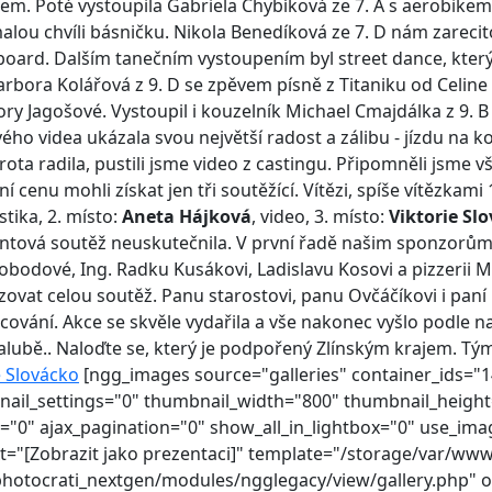
. Poté vystoupila Gabriela Chybíková ze 7. A s aerobikem.
 malou chvíli básničku. Nikola Benedíková ze 7. D nám zarec
oard. Dalším tanečním vystoupením byl street dance, který
Barbora Kolářová z 9. D se zpěvem písně z Titaniku od Celin
y Jagošové. Vystoupil i kouzelník Michael Cmajdálka z 9. B
ho videa ukázala svou největší radost a zálibu - jízdu na kon
rota radila, pustili jsme video z castingu. Připomněli jsme
í cenu mohli získat jen tři soutěžící. Vítězi, spíše vítězka
tika, 2. místo:
Aneta Hájková
, video, 3. místo:
Viktorie Sl
entová soutěž neuskutečnila. V první řadě našim sponzorům,
 Svobodové, Ing. Radku Kusákovi, Ladislavu Kosovi a pizzerii 
zovat celou soutěž. Panu starostovi, panu Ovčáčíkovi i paní 
cování. Akce se skvěle vydařila a vše nakonec vyšlo podle n
lubě.. Naloďte se, který je podpořený Zlínským krajem. Tý
e Slovácko
[ngg_images source="galleries" container_ids="1
nail_settings="0" thumbnail_width="800" thumbnail_heigh
0" ajax_pagination="0" show_all_in_lightbox="0" use_ima
xt="[Zobrazit jako prezentaci]" template="/storage/var/
photocrati_nextgen/modules/ngglegacy/view/gallery.php" o