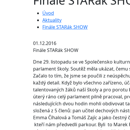
Finále STARák S
Úvod
Aktuality
Finále STARák SHOW
01.12.2016
Finále STARák SHOW
Dne 29. listopadu se ve Společensko kultur
parlament školy. Soutěž měla ukázat, čemu s
Začalo to tím, že jsme se poučili z neúspěch
každý detail. Když bylo všechno zařízeno, úč
talentovaných žáků naší školy a pro porotu 
úterý ráno celý parlament pilně pracoval, pr
následujících dvou hodin mohli obdivovat ta
složená z 5 členů: pan učitel dechových nást
Emma Číhalová a Tomáš Zajíc a jako čestný č
kteří nám předvedli parkour. Byli to Marek P