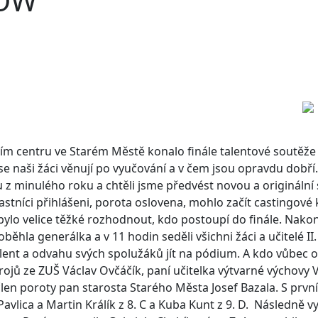
HOW
ním centru ve Starém Městě konalo finále talentové soutě
e naši žáci věnují po vyučování a v čem jsou opravdu dobří
u z minulého roku a chtěli jsme předvést novou a originální
astníci přihlášeni, porota oslovena, mohlo začít castingové 
bylo velice těžké rozhodnout, kdo postoupí do finále. Nakon
oběhla generálka a v 11 hodin seděli všichni žáci a učitelé 
lent a odvahu svých spolužáků jít na pódium. A kdo vůbec o
rojů ze ZUŠ Václav Ovčáčík, paní učitelka výtvarné výchovy 
len poroty pan starosta Starého Města Josef Bazala. S první
avlica a Martin Králík z 8. C a Kuba Kunt z 9. D. Následně v