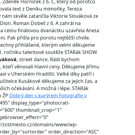
 Zdeněk Horníček z 6. C, který od porotců
itovala text z Deníku mimoňky. Tereza
 nám skvěle zatančila Viktorie Slováková ze
e Dion. Roman Dobeš z 6. A zahrál na
 a celou finálovou dvanáctku uzavřela Aneta
i. Pak přišla pro porotu nejtěžší chvíle.
 všechny přihlášené, kterým velmi děkujeme
mi 1. ročníku talentové soutěže STARák SHOW
ováková
, street dance. Rádi bychom
 kteří věnovali hlavní ceny. Děkujeme Jiřímu
Maxi v Uherském Hradišti. Velké díky patří i
učitelce Kusákové děkujeme za jejich čas, a
ašich očekávání. A možná i lépe. STARák
m ŽP
Dobrý den s kurýrem
Fotografie v
495" display_type="photocrati-
t="600" thumbnail_crop="1"
gebrowser_effect="0"
www/zsstmesto.cz/domains/www/wp-
rder_by="sortorder" order_direction="ASC"