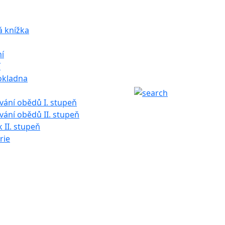
á knížka
í
í
okladna
ání obědů I. stupeň
ání obědů II. stupeň
k II. stupeň
rie