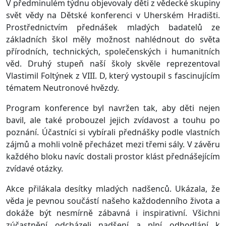
V předminulém týdnu objevovaly děti z vědecké skupiny
svět vědy na Dětské konferenci v Uherském Hradišti.
Prostřednictvím přednášek mladých badatelů ze
základních škol měly možnost nahlédnout do světa
přírodních, technických, společenských i humanitních
věd. Druhý stupeň naší školy skvěle reprezentoval
Vlastimil Foltýnek z VIII. D, který vystoupil s fascinujícím
tématem Neutronové hvězdy.
Program konference byl navržen tak, aby děti nejen
bavil, ale také probouzel jejich zvídavost a touhu po
poznání. Účastníci si vybírali přednášky podle vlastních
zájmů a mohli volně přecházet mezi třemi sály. V závěru
každého bloku navíc dostali prostor klást přednášejícím
zvídavé otázky.
Akce přilákala desítky mladých nadšenců. Ukázala, že
věda je pevnou součástí našeho každodenního života a
dokáže být nesmírně zábavná i inspirativní. Všichni
zúčastnění odcházeli nadšení a plní odhodlání k