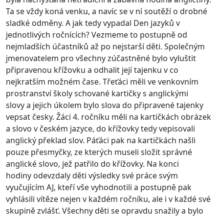
Ta se vždy koná venku, a navíc se v ní soutěží o drobné
sladké odměny. A jak tedy vypadal Den jazyků v
jednotlivých ročnících? Vezmeme to postupně od
nejmladších účastníků až po nejstarší děti. Společným
jmenovatelem pro všechny zúčastněné bylo vyluštit
připravenou křížovku a odhalit její tajenku v co
nejkratším možném čase. Třeťáci měli ve venkovním
prostranství školy schované kartičky s anglickými
slovy a jejich úkolem bylo slova do připravené tajenky
vepsat česky. Žáci 4. ročníku měli na kartičkách obrázek
a slovo v českém jazyce, do křížovky tedy vepisovali
anglický překlad slov. Páťáci pak na kartičkách našli
pouze přesmyčky, ze kterých museli složit správné
anglické slovo, jež patřilo do křížovky. Na konci
hodiny odevzdaly děti výsledky své práce svým
vyučujícím AJ, kteří vše vyhodnotili a postupně pak
vyhlásili vítěze nejen v každém ročníku, ale i v každé své
skupině zvlášť. Všechny děti se opravdu snažily a bylo