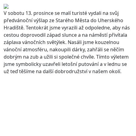
V sobotu 13. prosince se malí turisté vydali na svůj
předvánoční výšlap ze Starého Města do Uherského
Hradiště. Tentokrát jsme vyrazili až odpoledne, aby nás
cestou doprovodil západ slunce a na náměstí přivítala
záplava vánočních světýlek. Nasáli jsme kouzelnou
vánoční atmosféru, nakoupili dárky, zahřáli se něčím
dobrým na zub a užili si společné chvíle. Tímto výletem
jsme symbolicky uzavřeli letošní putování a v lednu se
už teď těšíme na další dobrodružství v našem okolí.