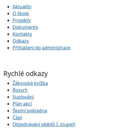
Aktuality
O škole
Projekty
Dokumenty
Kontakty
Odkazy
Přihlášení do administrace
Rychlé odkazy
Žákovská knížka
Rozvrh
Suplování
Plán akcí
Školní pokladna
Čápi
Objednávání obědů I. stupeň