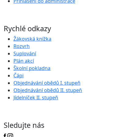
Přihlášení do administrace
Rychlé odkazy
Žákovská knížka
Rozvrh
Suplování
Plán akcí
Školní pokladna
Čápi
Objednávání obědů I. stupeň
Objednávání obědů II. stupeň
Jídelníček II. stupeň
Sledujte nás