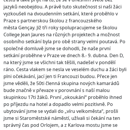
jazyků neobejdou. A právě tuto skutečnost si naši žáci
vyzkoušeli na dvoudenním setkání, které proběhlo v
Praze s partnerskou školou z francouzského
města Gençay.
Již tři roky spolupracujeme se školou
College Jean Jaures na různých projektech a možnost
osobního setkání byla pro obě strany velmi poutavá. Po
společné domluvě jsme se dohodli, že naše první
setkání proběhne v Praze ve dnech 8.- 9. dubna. Den D,
na který jsme se všichni tak těšili, nadešel v pondělí
ráno. Cesta vlakem se nesla ve veselém duchu a žáci byli
plni očekávání, jací jen ti Francouzi budou. Přece jen
jsme věděli, že 50ti členná skupina nových kamarádů
bude značně v převaze v porovnání s naší malou
skupinkou 17ti žáků. První „okoukání“ proběhlo ihned
po příjezdu na hotel a dopadlo velmi pozitivně. Po
ubytování jsme se vydali do „víru velkoměsta“, prošli
jsme si Staroměstské náměstí, užívali si čekání na ten
správný čas pod Orlojem, a z Karlova mostu jsme se