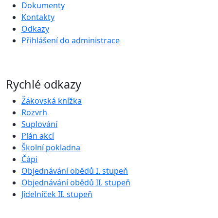
Dokumenty
Kontakty
Odkazy
Přihlášení do administrace
Rychlé odkazy
Žákovská knížka
Rozvrh
Suplování
Plán akcí
Školní pokladna
Čápi
Objednávání obědů I. stupeň
Objednávání obědů II. stupeň
Jídelníček II. stupeň