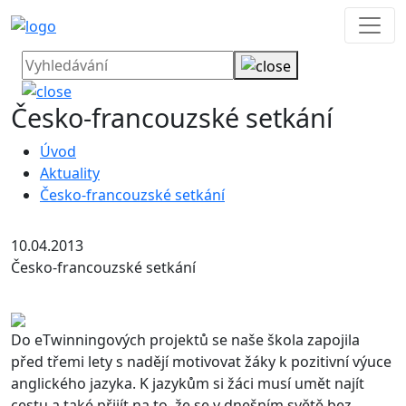
Česko-francouzské setkání
Úvod
Aktuality
Česko-francouzské setkání
10.04.2013
Česko-francouzské setkání
Do eTwinningových projektů se naše škola zapojila
před třemi lety s nadějí motivovat žáky k pozitivní výuce
anglického jazyka. K jazykům si žáci musí umět najít
cestu a také přijít na to, že se v dnešním světě bez