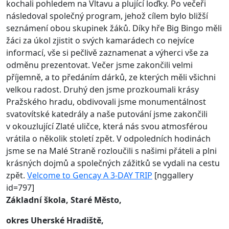
kochali pohledem na Vltavu a plující loďky. Po večeři
následoval společný program, jehož cílem bylo bližší
seznámení obou skupinek žáků. Díky hře Big Bingo měli
žáci za úkol zjistit o svých kamarádech co nejvíce
informací, vše si pečlivě zaznamenat a výherci vše za
odměnu prezentovat. Večer jsme zakončili velmi
příjemně, a to předáním dárků, ze kterých měli všichni
velkou radost. Druhý den jsme prozkoumali krásy
Pražského hradu, obdivovali jsme monumentálnost
svatovítské katedrály a naše putování jsme zakončili
v okouzlující Zlaté uličce, která nás svou atmosférou
vrátila o několik století zpět. V odpoledních hodinách
jsme se na Malé Straně rozloučili s našimi přáteli a plni
krásných dojmů a společných zážitků se vydali na cestu
zpět.
Velcome to Gencay
A 3-DAY TRIP
[nggallery
id=797]
Základní škola, Staré Město,
okres Uherské Hradiště,