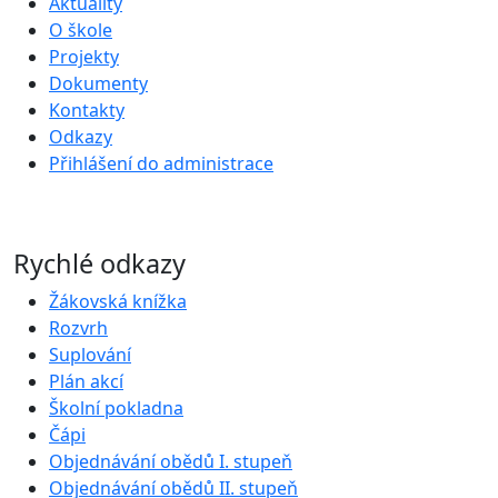
Aktuality
O škole
Projekty
Dokumenty
Kontakty
Odkazy
Přihlášení do administrace
Rychlé odkazy
Žákovská knížka
Rozvrh
Suplování
Plán akcí
Školní pokladna
Čápi
Objednávání obědů I. stupeň
Objednávání obědů II. stupeň