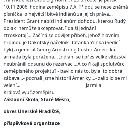
10.11.2006, hodina zeměpisu 7.A. Třídou se nese známá
písnička o největší bitvě indiánů za jejich práva…
Prezident Grant nabízí indiánům dohodu, kterou Rudý
oblak nemůže akceptovat. I další jednání
ztroskotají….Začíná se odvíjet příběh, jehož hlavním
hrdinou je Dakotský náčelník Tatanka Yonka (Sedící
býk) a generál Georg Armstrong Custer. Americká
armáda byla poražena… Indiáni se i přes velké vítězství
neubránili odsunu do rezervací…A co říkají spolutvůrci
zeměpisného projektu? - bavilo nás to, byla to dobrá
zábava…- poznali jsme historii Ameriky….- zalíbilo se mi
velení… Jarmila
Králová,vyuč.zeměpisu
Základní škola, Staré Město,
okres Uherské Hradiště,
příspěvková organizace