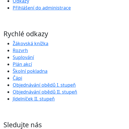
Odkazy
Přihlášení do administrace
Rychlé odkazy
Žákovská knížka
Rozvrh
Suplování
Plán akcí
Školní pokladna
Čápi
Objednávání obědů I. stupeň
Objednávání obědů II. stupeň
Jídelníček II. stupeň
Sledujte nás