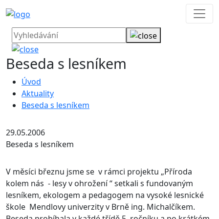
Beseda s lesníkem
Úvod
Aktuality
Beseda s lesníkem
29.05.2006
Beseda s lesníkem
V měsíci březnu jsme se v rámci projektu „Příroda
kolem nás - lesy v ohrožení “ setkali s fundovaným
lesníkem, ekologem a pedagogem na vysoké lesnické
škole Mendlovy univerzity v Brně ing. Michalčíkem.
Beseda probíhala v každé třídě 5. ročníku a po krátkém