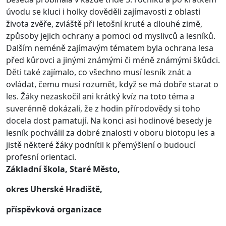
úvodu se kluci i holky dověděli zajímavosti z oblasti
života zvěře, zvláště při letošní kruté a dlouhé zimě,
způsoby jejich ochrany a pomoci od myslivců a lesníků.
Dalším neméně zajímavým tématem byla ochrana lesa
před kůrovci a jinými známými či méně známými škůdci.
Děti také zajímalo, co všechno musí lesník znát a
ovládat, čemu musí rozumět, když se má dobře starat o
les. Žáky nezaskočil ani krátký kvíz na toto téma a
suverénně dokázali, že z hodin přírodovědy si toho
docela dost pamatují. Na konci asi hodinové besedy je
lesník pochválil za dobré znalosti v oboru biotopu les a
jistě některé žáky podnítil k přemýšlení o budoucí
profesní orientaci.
Základní škola, Staré Město,
okres Uherské Hradiště,
příspěvková organizace