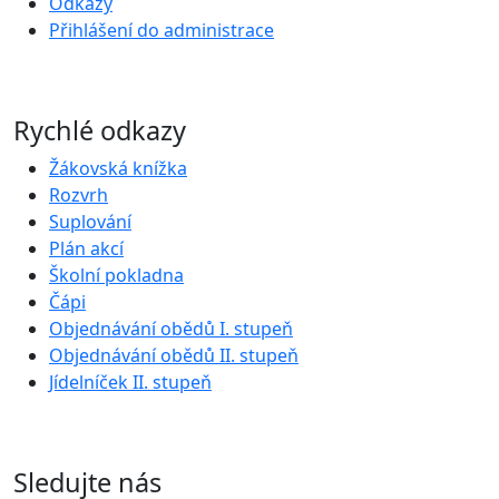
Odkazy
Přihlášení do administrace
Rychlé odkazy
Žákovská knížka
Rozvrh
Suplování
Plán akcí
Školní pokladna
Čápi
Objednávání obědů I. stupeň
Objednávání obědů II. stupeň
Jídelníček II. stupeň
Sledujte nás