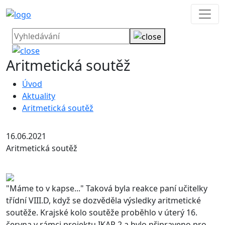
Aritmetická soutěž
Úvod
Aktuality
Aritmetická soutěž
16.06.2021
Aritmetická soutěž
"Máme to v kapse..." Taková byla reakce paní učitelky
třídní VIII.D, když se dozvěděla výsledky aritmetické
soutěže. Krajské kolo soutěže proběhlo v úterý 16.
června v rámci projektu IKAP 2 a bylo připraveno pro