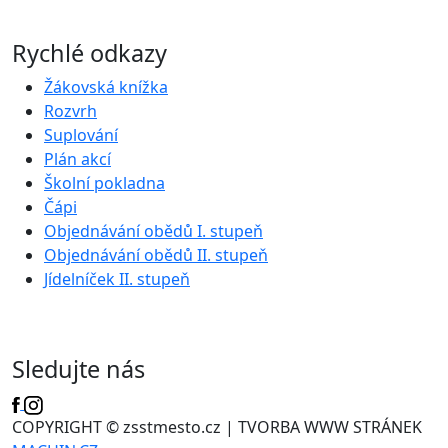
Rychlé odkazy
Žákovská knížka
Rozvrh
Suplování
Plán akcí
Školní pokladna
Čápi
Objednávání obědů I. stupeň
Objednávání obědů II. stupeň
Jídelníček II. stupeň
Sledujte nás
COPYRIGHT © zsstmesto.cz | TVORBA WWW STRÁNEK