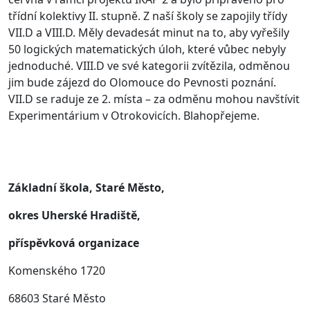
třídní kolektivy II. stupně. Z naší školy se zapojily třídy
VII.D a VIII.D. Měly devadesát minut na to, aby vyřešily
50 logických matematických úloh, které vůbec nebyly
jednoduché. VIII.D ve své kategorii zvítězila, odměnou
jim bude zájezd do Olomouce do Pevnosti poznání.
VII.D se raduje ze 2. místa – za odměnu mohou navštívit
Experimentárium v Otrokovicích. Blahopřejeme.
Základní škola, Staré Město,
okres Uherské Hradiště,
příspěvková organizace
Komenského 1720
68603 Staré Město