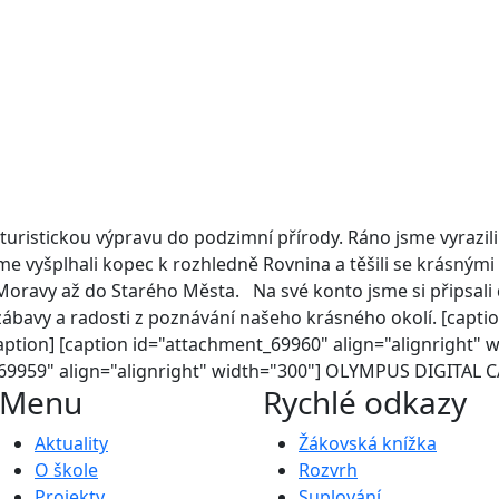
í turistickou výpravu do podzimní přírody. Ráno jsme vyrazili
me vyšplhali kopec k rozhledně Rovnina a těšili se krásným
 Moravy až do Starého Města.
Na své konto jsme si připsali 
ábavy a radosti z poznávání našeho krásného okolí. [captio
on] [caption id="attachment_69960" align="alignright" w
9959" align="alignright" width="300"]
OLYMPUS DIGITAL C
Menu
Rychlé odkazy
Aktuality
Žákovská knížka
O škole
Rozvrh
Projekty
Suplování