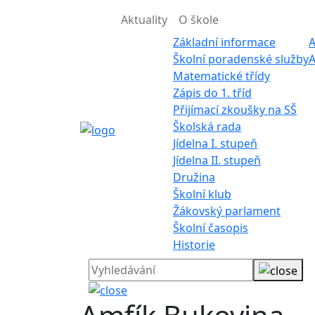
Aktuality
O škole
Základní informace
A
Školní poradenské služby
A
Matematické třídy
Zápis do 1. tříd
Přijímací zkoušky na SŠ
Školská rada
Jídelna I. stupeň
Jídelna II. stupeň
Družina
Školní klub
Žákovský parlament
Školní časopis
Historie