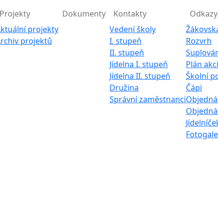
Projekty
Dokumenty
Kontakty
Odkazy
ktuální projekty
Vedení školy
Žákovsk
rchiv projektů
I. stupeň
Rozvrh
II. stupeň
Suplován
Jídelna I. stupeň
Plán akc
Jídelna II. stupeň
Školní p
Družina
Čápi
Správní zaměstnanci
Objednáv
Objednáv
Jídelníče
Fotogale