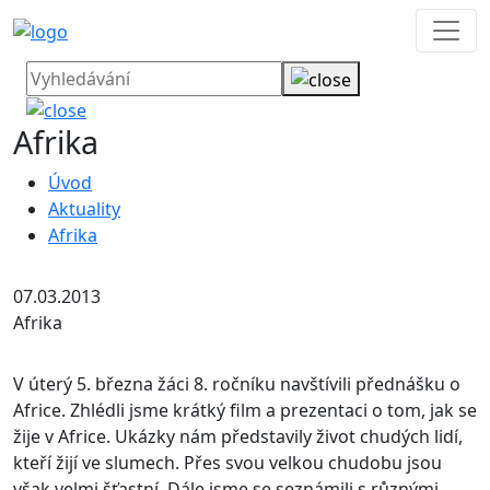
Afrika
Úvod
Aktuality
Afrika
07.03.2013
Afrika
V úterý 5. března žáci 8. ročníku navštívili přednášku o
Africe. Zhlédli jsme krátký film a prezentaci o tom, jak se
žije v Africe.
Ukázky nám představily život chudých lidí,
kteří žijí ve slumech. Přes svou velkou chudobu jsou
však velmi šťastní. Dále jsme se seznámili s různými