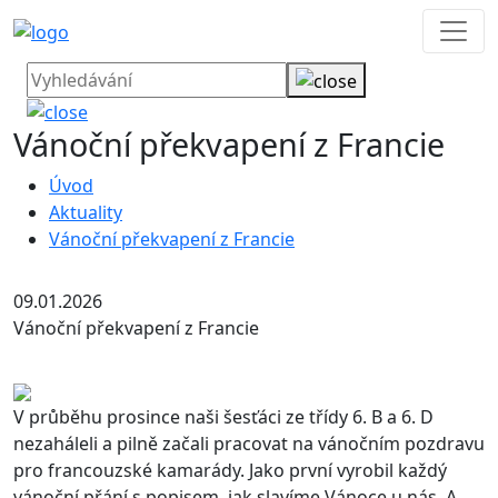
Vánoční překvapení z Francie
Úvod
Aktuality
Vánoční překvapení z Francie
09.01.2026
Vánoční překvapení z Francie
V průběhu prosince naši šesťáci ze třídy 6. B a 6. D
nezaháleli a pilně začali pracovat na vánočním pozdravu
pro francouzské kamarády. Jako první vyrobil každý
vánoční přání s popisem, jak slavíme Vánoce u nás. A