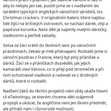
aby to nebylo jen tak, pustili jsme se s nadšením do
vyrábění typických anglických vánočních výrobků, tzv.
Christmas crackers. V originálním balení, které najdou
lidé žijící na britských ostrovech, se nachází dárek, vtip a
papírová korunka. Naše děti je naplnily malými dárečky,
sladkostmi a pečlivě zabalily.
Sotva se žáci vrátili do školních lavic po vánočních
prázdninách, čekalo je milé překvapení. Rozbalili jsme si
vánoční pozdrav z Francie, který byl plný přáníček a
dárků. Žáci se v přáníčkách dozvěděli, jak jejich
kamarádi slaví Vánoce, co si přejí pod stromeček a při
tom ochutnávali sladkosti a radovali se z drobných
dárků, které si rozbalili.
Nadšení žáků do těchto projektů nám vždy ukáže hlavní
cíl eTwinningu, ve kterém chceme děti vzájemně
propojit a ukázat, že angličtina není jen školní předmět,
ale přináší nám i různorodé možnosti.