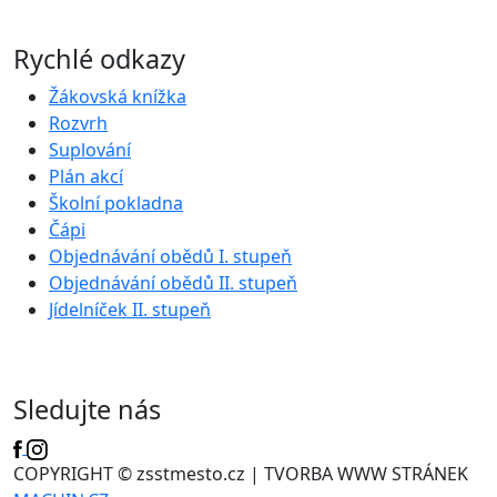
Rychlé odkazy
Žákovská knížka
Rozvrh
Suplování
Plán akcí
Školní pokladna
Čápi
Objednávání obědů I. stupeň
Objednávání obědů II. stupeň
Jídelníček II. stupeň
Sledujte nás
COPYRIGHT © zsstmesto.cz | TVORBA WWW STRÁNEK