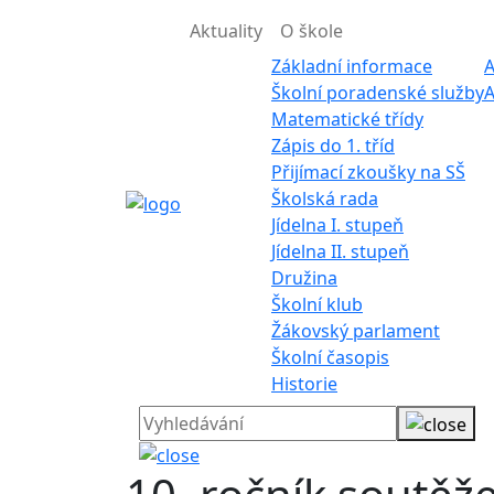
Aktuality
O škole
Základní informace
A
Školní poradenské služby
A
Matematické třídy
Zápis do 1. tříd
Přijímací zkoušky na SŠ
Školská rada
Jídelna I. stupeň
Jídelna II. stupeň
Družina
Školní klub
Žákovský parlament
Školní časopis
Historie