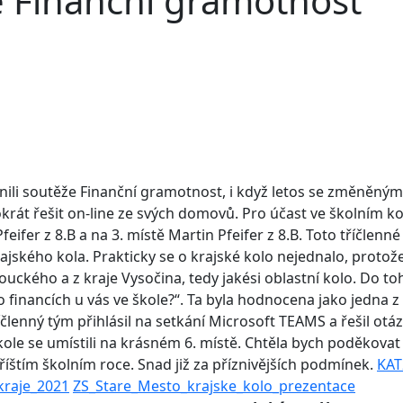
e Finanční gramotnost
nili soutěže Finanční gramotnost, i když letos se změněnými
krát řešit on-line ze svých domovů. Pro účast ve školním kol
feifer z 8.B a na 3. místě Martin Pfeifer z 8.B.
Toto tříčlenné
rajského kola. Prakticky se o krajské kolo nejednalo, protož
ého a z kraje Vysočina, tedy jakési oblastní kolo. Do toho
 o financích u vás ve škole?“. Ta byla hodnocena jako jedna z
členný tým přihlásil na setkání Microsoft TEAMS a řešil otázk
ole se umístili na krásném 6. místě. Chtěla bych poděkovat
říštím školním roce. Snad již za příznivějších podmínek.
KAT
kraje_2021
ZS_Stare_Mesto_krajske_kolo_prezentace