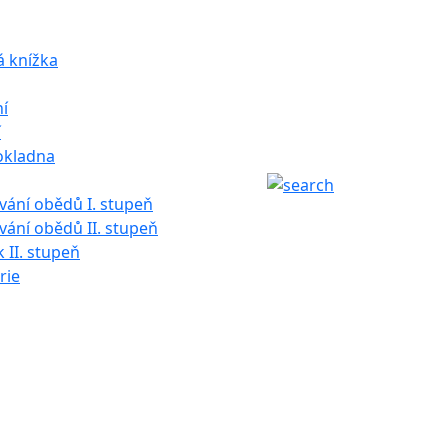
á knížka
í
í
okladna
ání obědů I. stupeň
ání obědů II. stupeň
k II. stupeň
rie