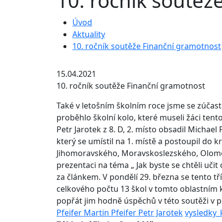
10. ročník soutěž
Úvod
Aktuality
10. ročník soutěže Finanční gramotnost
15.04.2021
10. ročník soutěže Finanční gramotnost
Také v letošním školním roce jsme se zúčast
proběhlo školní kolo, které museli žáci tento
Petr Jarotek z 8. D, 2. místo obsadil Michael P
který se umístil na 1. místě a postoupil do k
Jihomoravského, Moravskoslezského, Olomouck
prezentaci na téma „ Jak byste se chtěli učit
za článkem. V pondělí 29. března se tento tří
celkového počtu 13 škol v tomto oblastním k
popřát jim hodně úspěchů v této soutěži v p
Pfeifer Martin Pfeifer Petr Jarotek
vysledky_