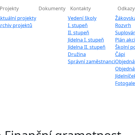
Projekty
Dokumenty
Kontakty
Odkazy
ktuální projekty
Vedení školy
Žákovsk
rchiv projektů
I. stupeň
Rozvrh
II. stupeň
Suplován
Jídelna I. stupeň
Plán akc
Jídelna II. stupeň
Školní p
Družina
Čápi
Správní zaměstnanci
Objednáv
Objednáv
Jídelníče
Fotogale