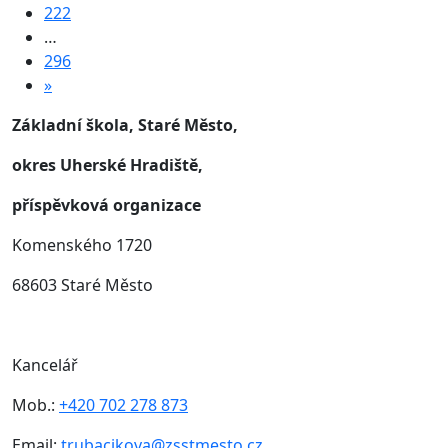
222
…
296
»
Základní škola, Staré Město,
okres Uherské Hradiště,
příspěvková organizace
Komenského 1720
68603 Staré Město
Kancelář
Mob.:
+420 702 278 873
Email:
trubacikova@zsstmesto.cz