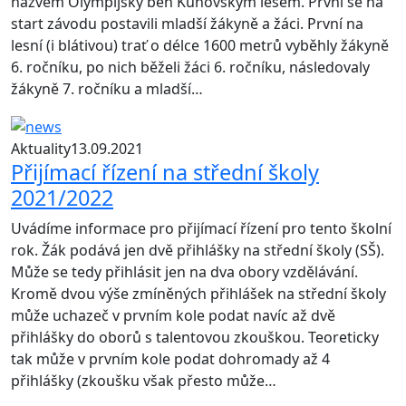
názvem Olympijský běh Kunovským lesem. První se na
start závodu postavili mladší žákyně a žáci. První na
lesní (i blátivou) trať o délce 1600 metrů vyběhly žákyně
6. ročníku, po nich běželi žáci 6. ročníku, následovaly
žákyně 7. ročníku a mladší…
Aktuality
13.09.2021
Přijímací řízení na střední školy
2021/2022
Uvádíme informace pro přijímací řízení pro tento školní
rok. Žák podává jen dvě přihlášky na střední školy (SŠ).
Může se tedy přihlásit jen na dva obory vzdělávání.
Kromě dvou výše zmíněných přihlášek na střední školy
může uchazeč v prvním kole podat navíc až dvě
přihlášky do oborů s talentovou zkouškou. Teoreticky
tak může v prvním kole podat dohromady až 4
přihlášky (zkoušku však přesto může…