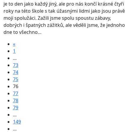
je to den jako každý jiný, ale pro nás končí krásné čtyři
roky na této škole s tak úžasnými lidmi jako jsou právě
moji spolužáci. Zažili jsme spolu spoustu zábavy,
dobrých i špatných zážitků, ale věděli jsme, že jednoho
dne to všechno…
«
1
…
73
74
75
76
77
78
79
…
149
…