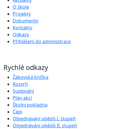
Aktuality
O škole
Projekty
Dokumenty
Kontakty
Odkazy
Přihlášení do administrace
Rychlé odkazy
Žákovská knížka
Rozvrh
Suplování
Plán akcí
Školní pokladna
Čápi
Objednávání obědů I. stupeň
Objednávání obědů II. stupeň