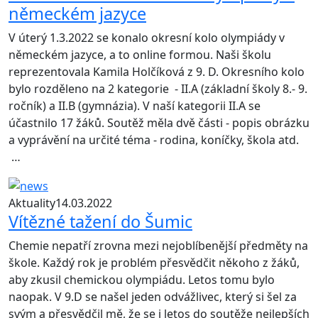
německém jazyce
V úterý 1.3.2022 se konalo okresní kolo olympiády v
německém jazyce, a to online formou. Naši školu
reprezentovala Kamila Holčíková z 9. D. Okresního kolo
bylo rozděleno na 2 kategorie - II.A (základní školy 8.- 9.
ročník) a II.B (gymnázia). V naší kategorii II.A se
účastnilo 17 žáků. Soutěž měla dvě části - popis obrázku
a vyprávění na určité téma - rodina, koníčky, škola atd.
…
Aktuality
14.03.2022
Vítězné tažení do Šumic
Chemie nepatří zrovna mezi nejoblíbenější předměty na
škole. Každý rok je problém přesvědčit někoho z žáků,
aby zkusil chemickou olympiádu. Letos tomu bylo
naopak. V 9.D se našel jeden odvážlivec, který si šel za
svým a přesvědčil mě, že se i letos do soutěže nejlepších