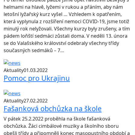
helmami na hlavě, lyžemi v rukou a přáním, aby nám
letošní lyžařský kurz vyšel … Vzhledem k opatřením,
která vyplynula z rozšíření nemoci COVID-19, jsme totiž
minulý rok nelyžovali. Všechny kurzy byly zrušeny, a tím
pádem loňští sedmáci zůstali doma. V neděli 13. února
se do Valašského království odebraly všechny třídy
současných sedmáků – 7…
Aktuality
01.03.2022
Pomoc pro Ukrajinu
Aktuality
27.02.2022
Fašanková obchůzka na škole
V pátek 25.2.2022 proběhla na škole fašanková
obchůzka. Žáci cimbálové muziky a školního sboru
obešli třídy a připomněli konec masopustního období a