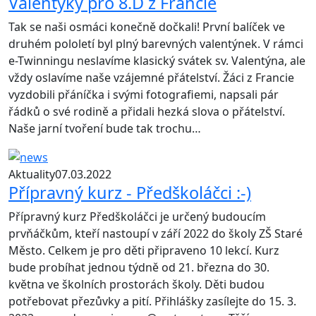
Valentýky pro 8.D z Francie
Tak se naši osmáci konečně dočkali! První balíček ve
druhém pololetí byl plný barevných valentýnek. V rámci
e-Twinningu neslavíme klasický svátek sv. Valentýna, ale
vždy oslavíme naše vzájemné přátelství. Žáci z Francie
vyzdobili přáníčka i svými fotografiemi, napsali pár
řádků o své rodině a přidali hezká slova o přátelství.
Naše jarní tvoření bude tak trochu…
Aktuality
07.03.2022
Přípravný kurz - Předškoláčci :-)
Přípravný kurz Předškoláčci je určený budoucím
prvňáčkům, kteří nastoupí v září 2022 do školy ZŠ Staré
Město. Celkem je pro děti připraveno 10 lekcí. Kurz
bude probíhat jednou týdně od 21. března do 30.
května ve školních prostorách školy. Děti budou
potřebovat přezůvky a pití. Přihlášky zasílejte do 15. 3.