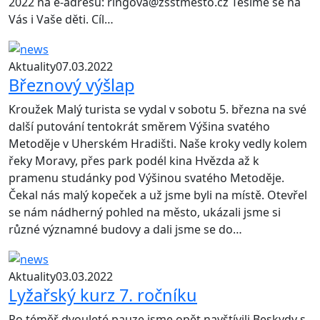
2022 na e-adresu: ringova@zsstmesto.cz Těšíme se na
Vás i Vaše děti. Cíl…
Aktuality
07.03.2022
Březnový výšlap
Kroužek Malý turista se vydal v sobotu 5. března na své
další putování tentokrát směrem Výšina svatého
Metoděje v Uherském Hradišti. Naše kroky vedly kolem
řeky Moravy, přes park podél kina Hvězda až k
pramenu studánky pod Výšinou svatého Metoděje.
Čekal nás malý kopeček a už jsme byli na místě. Otevřel
se nám nádherný pohled na město, ukázali jsme si
různé významné budovy a dali jsme se do…
Aktuality
03.03.2022
Lyžařský kurz 7. ročníku
Po téměř dvouleté pauze jsme opět navštívili Beskydy s