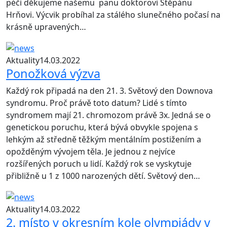
péči děkujeme našemu panu doktorovi Štěpánu
Hrňovi. Výcvik probíhal za stálého slunečného počasí na
krásně upravených…
Aktuality
14.03.2022
Ponožková výzva
Každý rok připadá na den 21. 3. Světový den Downova
syndromu. Proč právě toto datum? Lidé s tímto
syndromem mají 21. chromozom právě 3x. Jedná se o
genetickou poruchu, která bývá obvykle spojena s
lehkým až středně těžkým mentálním postižením a
opožděným vývojem těla. Je jednou z nejvíce
rozšířených poruch u lidí. Každý rok se vyskytuje
přibližně u 1 z 1000 narozených dětí. Světový den…
Aktuality
14.03.2022
2. místo v okresním kole olympiády v