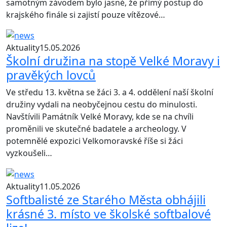
samotným závodem bylo jasné, že přímý postup do
krajského finále si zajistí pouze vítězové…
Aktuality
15.05.2026
Školní družina na stopě Velké Moravy i
pravěkých lovců
Ve středu 13. května se žáci 3. a 4. oddělení naší školní
družiny vydali na neobyčejnou cestu do minulosti.
Navštívili Památník Velké Moravy, kde se na chvíli
proměnili ve skutečné badatele a archeology. V
potemnělé expozici Velkomoravské říše si žáci
vyzkoušeli…
Aktuality
11.05.2026
Softbalisté ze Starého Města obhájili
krásné 3. místo ve školské softbalové