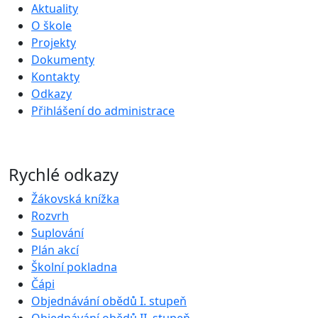
Aktuality
O škole
Projekty
Dokumenty
Kontakty
Odkazy
Přihlášení do administrace
Rychlé odkazy
Žákovská knížka
Rozvrh
Suplování
Plán akcí
Školní pokladna
Čápi
Objednávání obědů I. stupeň