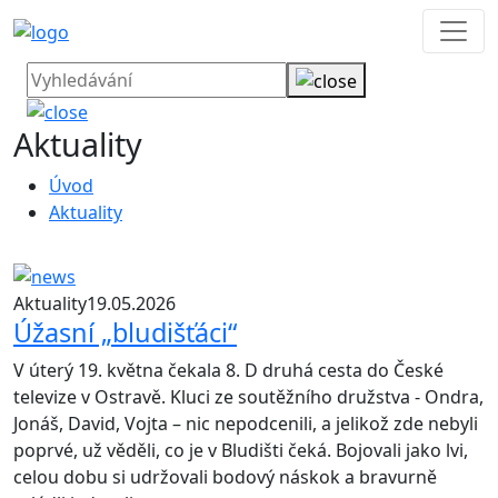
Aktuality
Úvod
Aktuality
Aktuality
19.05.2026
Úžasní „bludišťáci“
V úterý 19. května čekala 8. D druhá cesta do České
televize v Ostravě. Kluci ze soutěžního družstva - Ondra,
Jonáš, David, Vojta – nic nepodcenili, a jelikož zde nebyli
poprvé, už věděli, co je v Bludišti čeká. Bojovali jako lvi,
celou dobu si udržovali bodový náskok a bravurně