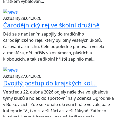
krátkém vybalován…
Aktuality
28.04.2026
Čarodějnický rej ve školní družině
Děti se s nadšením zapojily do tradičního
čarodějnického reje, který byl plný veselých úkolů,
čarování a smíchu. Celé odpoledne panovala veselá
atmosféra, děti přišly v kostýmech, pláštích a
kloboucích, a tak se školní hřiště zaplnilo mal…
Aktuality
27.04.2026
Dvojitý postup do krajských kol…
Ve středu 22. dubna 2026 odjely naše dva volejbalové
týmy kluků a holek do sportovní haly Zdeňka Ogrodníka
v Bojkovicích. Zde se konalo okresní finále ve volejbale
kategorie IV., tzn. starší žáci a starší žákyně. Zatímco