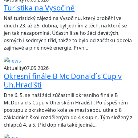
Turistika na Vysočině
Náš turistický zájezd na Vysočinu, který proběhl ve
dnech 23. až 25. dubna, byl jedním z těch, na které se
jen tak nezapomíná. Účastnili se ho žáci devátých,
osmých i sedmých tříd, takže to bylo od začátku docela
zajímavé a plné nové energie. Prvn…
Aktuality
07.05.2026
Okresní finále B Mc Donald´s Cup v
Uh.Hradišti
Dne 6. 5. se naši žáci zúčastnili okresního finále B
McDonald’s Cupu v Uherském Hradišti. Po úspěšném
postupu z okrskového kola se mezi sebou utkalo 8
základních škol rozdělených do 4 skupin. Tým složený z
chlapců 4. a 5. tříd doplnila také jediná…