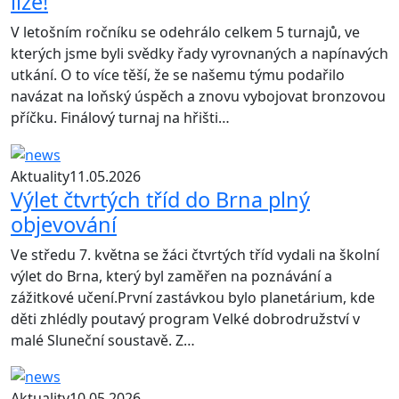
lize!
V letošním ročníku se odehrálo celkem 5 turnajů, ve
kterých jsme byli svědky řady vyrovnaných a napínavých
utkání. O to více těší, že se našemu týmu podařilo
navázat na loňský úspěch a znovu vybojovat bronzovou
příčku. Finálový turnaj na hřišti…
Aktuality
11.05.2026
Výlet čtvrtých tříd do Brna plný
objevování
Ve středu 7. května se žáci čtvrtých tříd vydali na školní
výlet do Brna, který byl zaměřen na poznávání a
zážitkové učení.První zastávkou bylo planetárium, kde
děti zhlédly poutavý program Velké dobrodružství v
malé Sluneční soustavě. Z…
Aktuality
10.05.2026