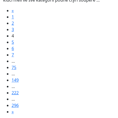
kluci měli ve své kategorii pouhé čtyři soupeře …
«
1
2
3
4
5
6
7
…
75
…
149
…
222
…
296
»