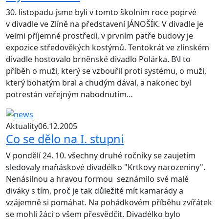
30. listopadu jsme byli v tomto školním roce poprvé
v divadle ve Zlíně na představení JÁNOŠÍK. V divadle je
velmi příjemné prostředí, v prvním patře budovy je
expozice středověkých kostýmů. Tentokrát ve zlínském
divadle hostovalo brněnské divadlo Polárka. B\l to
příběh o muži, který se vzbouřil proti systému, o muži,
který bohatým bral a chudým dával, a nakonec byl
potrestán veřejným nabodnutím…
Aktuality
06.12.2005
Co se dělo na I. stupni
V pondělí 24. 10. všechny druhé ročníky se zaujetím
sledovaly maňáskové divadélko "Krtkovy narozeniny".
Nenásilnou a hravou formou seznámilo své malé
diváky s tím, proč je tak důležité mít kamarády a
vzájemně si pomáhat. Na pohádkovém příběhu zvířátek
se mohli žáci o všem přesvědčit. Divadélko bylo