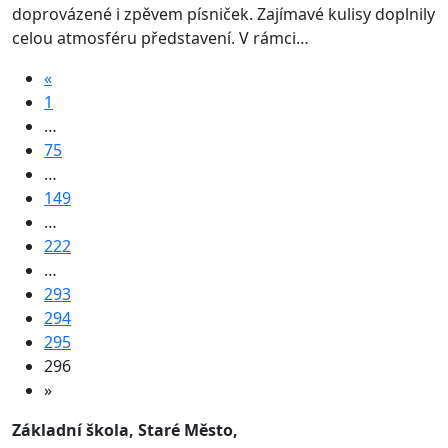
doprovázené i zpěvem písniček. Zajímavé kulisy doplnily
celou atmosféru představení. V rámci…
«
1
…
75
…
149
…
222
…
293
294
295
296
»
Základní škola, Staré Město,