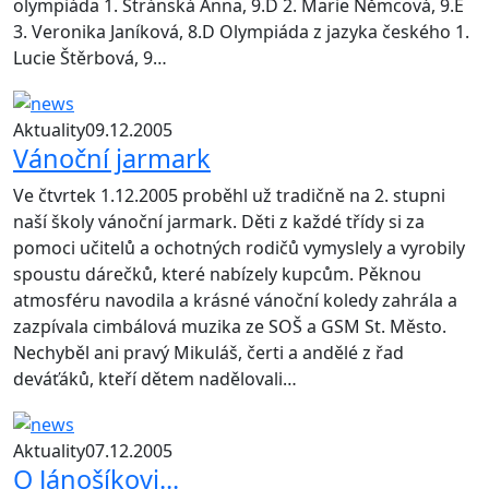
olympiáda 1. Stránská Anna, 9.D 2. Marie Němcová, 9.E
3. Veronika Janíková, 8.D Olympiáda z jazyka českého 1.
Lucie Štěrbová, 9…
Aktuality
09.12.2005
Vánoční jarmark
Ve čtvrtek 1.12.2005 proběhl už tradičně na 2. stupni
naší školy vánoční jarmark. Děti z každé třídy si za
pomoci učitelů a ochotných rodičů vymyslely a vyrobily
spoustu dárečků, které nabízely kupcům. Pěknou
atmosféru navodila a krásné vánoční koledy zahrála a
zazpívala cimbálová muzika ze SOŠ a GSM St. Město.
Nechyběl ani pravý Mikuláš, čerti a andělé z řad
deváťáků, kteří dětem nadělovali…
Aktuality
07.12.2005
O Jánošíkovi...