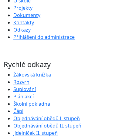
O škole
Projekty
Dokumenty
Kontakty
Odkazy
Přihlášení do administrace
Rychlé odkazy
Žákovská knížka
Rozvrh
Suplování
Plán akcí
Školní pokladna
Čápi
Objednávání obědů I. stupeň
Objednávání obědů II. stupeň
Jídelníček II. stupeň