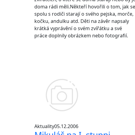
doma rádi měli.Někteří hovořili o tom, jak s
spolu s rodiči starají o svého pejska, morče,
kočku, andulku atd. Děti na závěr napsaly
krátká vyprávění o svém zvířátku a své
práce doplnily obrázkem nebo fotografií.
Aktuality
05.12.2006
Mikuláš na I. stupni