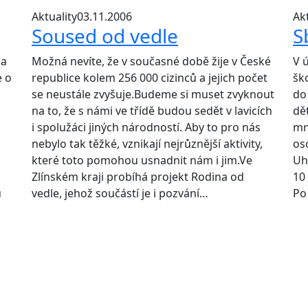
Aktuality
03.11.2006
Akt
Soused od vedle
S
la
Možná nevíte, že v současné době žije v České
V ú
e o
republice kolem 256 000 cizinců a jejich počet
šk
se neustále zvyšuje.Budeme si muset zvyknout
do
na to, že s námi ve třídě budou sedět v lavicích
dět
i spolužáci jiných národností. Aby to pro nás
mn
nebylo tak těžké, vznikají nejrůznější aktivity,
os
které toto pomohou usnadnit nám i jim.Ve
Uh
Zlínském kraji probíhá projekt Rodina od
10
u
vedle, jehož součástí je i pozvání…
Po