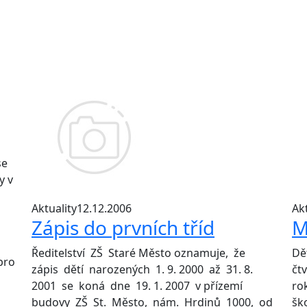
se
y v
Aktuality
12.12.2006
Akt
Zápis do prvních tříd
M
s
Ředitelství ZŠ Staré Město oznamuje, že
Dě
 pro
zápis dětí narozených 1. 9. 2000 až 31. 8.
čtv
2001 se koná dne 19. 1. 2007 v přízemí
ro
budovy ZŠ St. Město, nám. Hrdinů 1000, od
šk