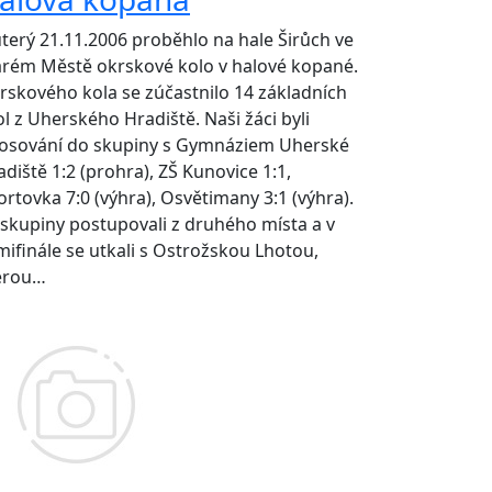
úterý 21.11.2006 proběhlo na hale Širůch ve
arém Městě okrskové kolo v halové kopané.
rskového kola se zúčastnilo 14 základních
ol z Uherského Hradiště. Naši žáci byli
losování do skupiny s Gymnáziem Uherské
adiště 1:2 (prohra), ZŠ Kunovice 1:1,
ortovka 7:0 (výhra), Osvětimany 3:1 (výhra).
 skupiny postupovali z druhého místa a v
mifinále se utkali s Ostrožskou Lhotou,
erou…