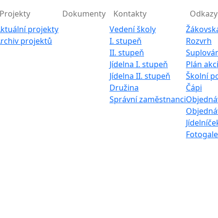
Projekty
Dokumenty
Kontakty
Odkazy
ktuální projekty
Vedení školy
Žákovsk
rchiv projektů
I. stupeň
Rozvrh
II. stupeň
Suplován
Jídelna I. stupeň
Plán akc
Jídelna II. stupeň
Školní p
Družina
Čápi
Správní zaměstnanci
Objednáv
Objednáv
Jídelníče
Fotogale