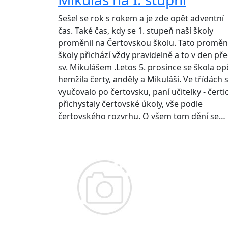
Sešel se rok s rokem a je zde opět adventní
čas. Také čas, kdy se 1. stupeň naší školy
proměnil na Čertovskou školu. Tato promě
školy přichází vždy pravidelně a to v den př
sv. Mikulášem .Letos 5. prosince se škola op
hemžila čerty, anděly a Mikuláši. Ve třídách 
vyučovalo po čertovsku, paní učitelky - čerti
přichystaly čertovské úkoly, vše podle
čertovského rozvrhu. O všem tom dění se…