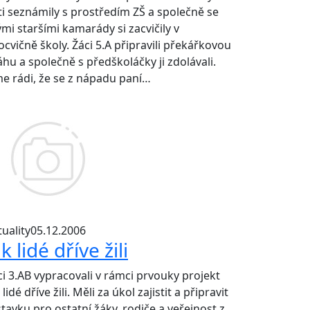
ti seznámily s prostředím ZŠ a společně se
ými staršími kamarády si zacvičily v
ocvičně školy. Žáci 5.A připravili překářkovou
áhu a společně s předškoláčky ji zdolávali.
me rádi, že se z nápadu paní…
uality
05.12.2006
k lidé dříve žili
ci 3.AB vypracovali v rámci prvouky projekt
 lidé dříve žili. Měli za úkol zajistit a připravit
stavku pro ostatní žáky, rodiče a veřejnost z