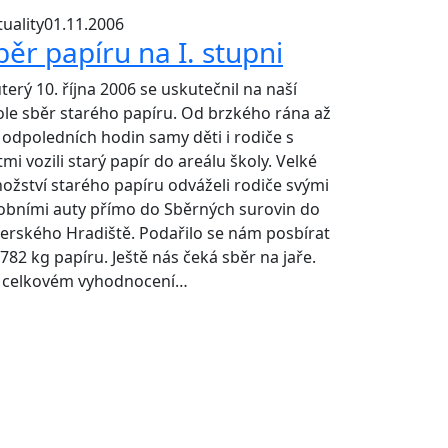
uality
01.11.2006
běr papíru na I. stupni
terý 10. října 2006 se uskutečnil na naší
ole sběr starého papíru. Od brzkého rána až
 odpoledních hodin samy děti i rodiče s
mi vozili starý papír do areálu školy. Velké
ožství starého papíru odváželi rodiče svými
obními auty přímo do Sběrných surovin do
erského Hradiště. Podařilo se nám posbírat
 782 kg papíru. Ještě nás čeká sběr na jaře.
 celkovém vyhodnocení…