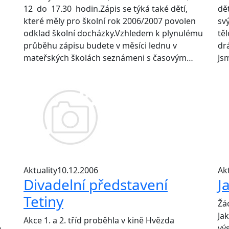
12 do 17.30 hodin.Zápis se týká také dětí,
dě
které měly pro školní rok 2006/2007 povolen
sv
odklad školní docházky.Vzhledem k plynulému
těl
průběhu zápisu budete v měsíci lednu v
dr
mateřských školách seznámeni s časovým…
Js
Aktuality
10.12.2006
Akt
Divadelní představení
Ja
Tetiny
Žá
Jak
Akce 1. a 2. tříd proběhla v kině Hvězda
e
vý