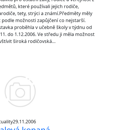
edmětů, které používali jejich rodiče,
arodiče, tety, strýci a známí.Předměty měly
t podle možnosti zapůjčení co nejstarší.
stavka proběhla v učebně školy v týdnu od
.11. do 1.12.2006. Ve středu ji měla možnost
vštívit široká rodičovská…
uality
29.11.2006
alová kopaná