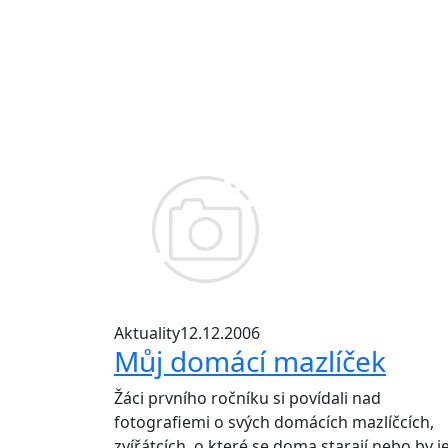
Aktuality
12.12.2006
Můj domácí mazlíček
Žáci prvního ročníku si povídali nad
fotografiemi o svých domácích mazlíčcích,
zvířátcích, o které se doma starají nebo by j