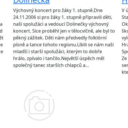
Výchovný koncert pro žáky 1. stupně.Dne
V 
24.11.2006 si pro žáky 1. stupně připravili děti,
St
na
naši spolužáci a vedoucí Dolinečky výchovný
Ok
ed
koncert. Sice proběhl jen v tělocvičně, ale byl to
šk
ět
pěkný zážitek. Děti nám předvedly folklórní
vy
se
písně a tance tohoto regionu.Líbili se nám naši
Hr
ce
mladší i starší spolužáci, kterým to dobře
Sp
hrálo, zpívalo i tančilo.Největší úspěch měl
Ze
společný tanec starších chlapců a…
se
kt