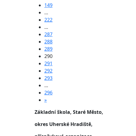
149
…
222
…
287
288
289
290
291
292
293
…
296
»
Základní škola, Staré Město,
okres Uherské Hradiště,