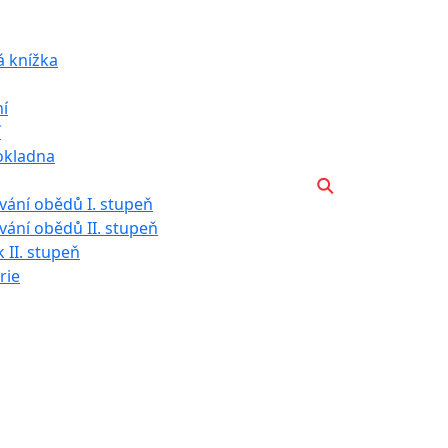
á knížka
í
í
okladna
ání obědů I. stupeň
ání obědů II. stupeň
k II. stupeň
rie