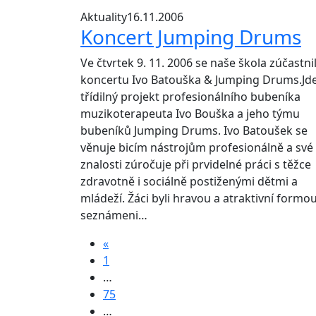
Aktuality
16.11.2006
Koncert Jumping Drums
Ve čtvrtek 9. 11. 2006 se naše škola zúčastni
koncertu Ivo Batouška & Jumping Drums.Jd
třídilný projekt profesionálního bubeníka
muzikoterapeuta Ivo Bouška a jeho týmu
bubeníků Jumping Drums. Ivo Batoušek se
věnuje bicím nástrojům profesionálně a své
znalosti zúročuje při prvidelné práci s těžce
zdravotně i sociálně postiženými dětmi a
mládeží. Žáci byli hravou a atraktivní formo
seznámeni…
«
1
…
75
…