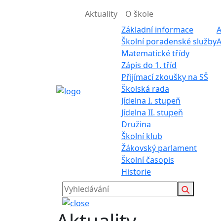
Aktuality
O škole
Základní informace
A
Školní poradenské služby
A
Matematické třídy
Zápis do 1. tříd
Přijímací zkoušky na SŠ
Školská rada
Jídelna I. stupeň
Jídelna II. stupeň
Družina
Školní klub
Žákovský parlament
Školní časopis
Historie
Aktuality