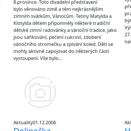
8.prosince. Toto divadelní představení
e
př
bylo věnováno zimě a těm nejkrásnějším
pr
zimním svátkům, Vánocům. Tetiny Matylda a
bý
Klotylda dětem připomněly některé tradiční
Vý
dětské zimní radovánky a vánoční tradice, jako
27
jsou sáňkování, pečení cukroví, zdobení
na
vánočního stromečku a zpívání koled. Děti se
mohly aktivně zapojovat do některých částí
vystoupení. Vše bylo…
Aktuality
01.12.2006
Akt
Dolinečka
H