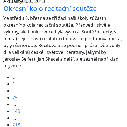
Aktuality
09.03.2013
Okresní kolo recitační soutěže
Ve středu 6. března se tři žáci naší školy zúčastnili
okresního kola recitační soutěže. Předvedli skvělé
výkony, ale konkurence byla vysoká. Soutěžní texty, s
nimiž (nejen naši) recitátoři bojovali o postupová místa,
byly různorodé. Recitovala se poezie i próza. Děti volily
díla velikánů české i světové literatury, jakými byli
Jaroslav Seifert, Jan Skácel a další, ale zazněl například i
úryvek z…
«
1
…
75
…
149
…
218