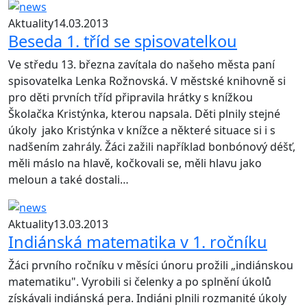
Aktuality
14.03.2013
Beseda 1. tříd se spisovatelkou
Ve středu 13. března zavítala do našeho města paní
spisovatelka Lenka Rožnovská. V městské knihovně si
pro děti prvních tříd připravila hrátky s knížkou
Školačka Kristýnka, kterou napsala. Děti plnily stejné
úkoly jako Kristýnka v knížce a některé situace si i s
nadšením zahrály. Žáci zažili například bonbónový déšť,
měli máslo na hlavě, kočkovali se, měli hlavu jako
meloun a také dostali…
Aktuality
13.03.2013
Indiánská matematika v 1. ročníku
Žáci prvního ročníku v měsíci únoru prožili „indiánskou
matematiku". Vyrobili si čelenky a po splnění úkolů
získávali indiánská pera. Indiáni plnili rozmanité úkoly