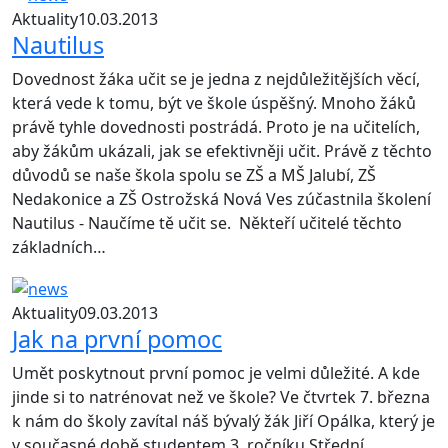
Aktuality
10.03.2013
Nautilus
Dovednost žáka učit se je jedna z nejdůležitějších věcí,
která vede k tomu, být ve škole úspěšný. Mnoho žáků
právě tyhle dovednosti postrádá. Proto je na učitelích,
aby žákům ukázali, jak se efektivněji učit. Právě z těchto
důvodů se naše škola spolu se ZŠ a MŠ Jalubí, ZŠ
Nedakonice a ZŠ Ostrožská Nová Ves zúčastnila školení
Nautilus - Naučíme tě učit se. Někteří učitelé těchto
základních…
Aktuality
09.03.2013
Jak na první pomoc
Umět poskytnout první pomoc je velmi důležité. A kde
jinde si to natrénovat než ve škole? Ve čtvrtek 7. března
k nám do školy zavítal náš bývalý žák Jiří Opálka, který je
v současné době studentem 3. ročníku Střední