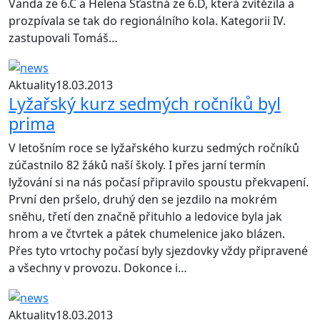
Vanda ze 6.C a Helena Šťastná ze 6.D, která zvítězila a
prozpívala se tak do regionálního kola. Kategorii IV.
zastupovali Tomáš…
Aktuality
18.03.2013
Lyžařský kurz sedmých ročníků byl
prima
V letošním roce se lyžařského kurzu sedmých ročníků
zúčastnilo 82 žáků naší školy. I přes jarní termín
lyžování si na nás počasí připravilo spoustu překvapení.
První den pršelo, druhý den se jezdilo na mokrém
sněhu, třetí den značně přituhlo a ledovice byla jak
hrom a ve čtvrtek a pátek chumelenice jako blázen.
Přes tyto vrtochy počasí byly sjezdovky vždy připravené
a všechny v provozu. Dokonce i…
Aktuality
18.03.2013