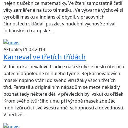
nejen z učebnice matematiky. Ve čtení samostatně četli
věty zaměřené na tuto tématiku. Ve výtvarné výchově si
vyrobili masku a indiánské obydlí, v pracovních
činnostech skládali puzzle, v hudební výchově zpívali
indiánské a trampské…
Aktuality
11.03.2013
Karneval ve třetích třídách
V duchu karnevalové tradice naší školy se neslo úterní a
páteční dopoledne minulého týdne. Rej karnevalových
masek naplno vtáhl do svého víru žáky všech třetích
tříd. Fantazii a originálním nápadům se meze nekladly,
poznat tedy některé děti v převlecích byl vskutku oříšek.
Krom svého tvůrčího umu při výrobě masek zde žáci
mohli zúročit i své všestranné schopnosti a dovednosti.
V pečlivě…