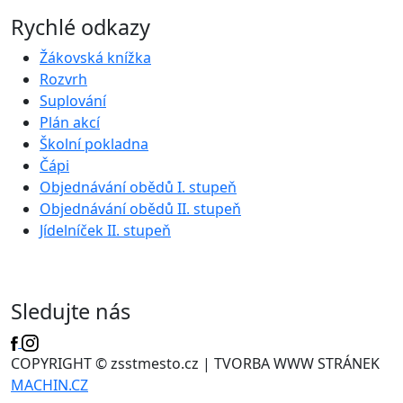
Rychlé odkazy
Žákovská knížka
Rozvrh
Suplování
Plán akcí
Školní pokladna
Čápi
Objednávání obědů I. stupeň
Objednávání obědů II. stupeň
Jídelníček II. stupeň
Sledujte nás
COPYRIGHT © zsstmesto.cz | TVORBA WWW STRÁNEK
MACHIN.CZ