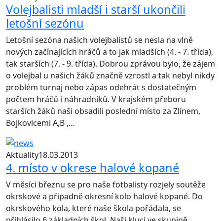
Volejbalisti mladší i starší ukončili
letošní sezónu
Letošní sezóna našich volejbalistů se nesla na vlně
nových začínajících hráčů a to jak mladších (4. - 7. třída),
tak starších (7. - 9. třída). Dobrou zprávou bylo, že zájem
o volejbal u našich žáků značně vzrostl a tak nebyl nikdy
problém turnaj nebo zápas odehrát s dostatečným
počtem hráčů i náhradníků. V krajském přeboru
starších žáků naši obsadili poslední místo za Zlínem,
Bojkovicemi A,B ,…
Aktuality
18.03.2013
4. místo v okrese halové kopané
V měsíci březnu se pro naše fotbalisty rozjely soutěže
okrskové a připadně okresní kolo halové kopané. Do
okrskového kola, které naše škola pořádala, se
přihlásilo 6 základních škol. Naši kluci ve skupině