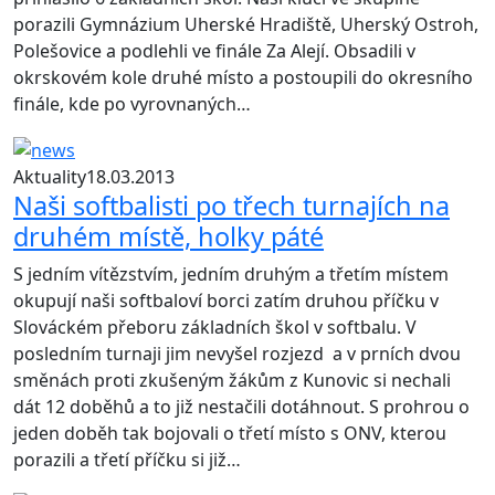
porazili Gymnázium Uherské Hradiště, Uherský Ostroh,
Polešovice a podlehli ve finále Za Alejí. Obsadili v
okrskovém kole druhé místo a postoupili do okresního
finále, kde po vyrovnaných…
Aktuality
18.03.2013
Naši softbalisti po třech turnajích na
druhém místě, holky páté
S jedním vítězstvím, jedním druhým a třetím místem
okupují naši softbaloví borci zatím druhou příčku v
Slováckém přeboru základních škol v softbalu. V
posledním turnaji jim nevyšel rozjezd a v prních dvou
směnách proti zkušeným žákům z Kunovic si nechali
dát 12 doběhů a to již nestačili dotáhnout. S prohrou o
jeden doběh tak bojovali o třetí místo s ONV, kterou
porazili a třetí příčku si již…