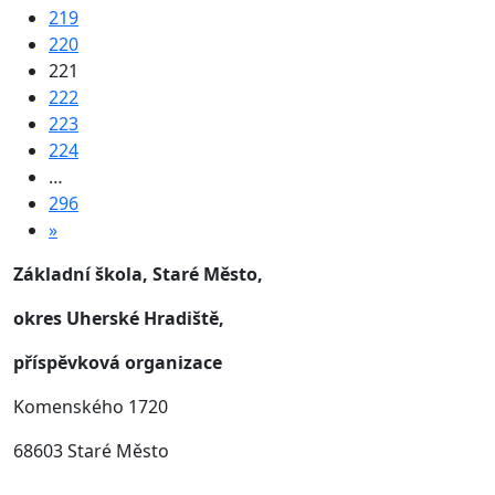
219
220
221
222
223
224
…
296
»
Základní škola, Staré Město,
okres Uherské Hradiště,
příspěvková organizace
Komenského 1720
68603 Staré Město