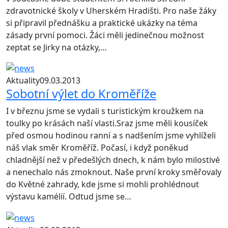
zdravotnické školy v Uherském Hradišti. Pro naše žáky
si připravil přednášku a praktické ukázky na téma
zásady první pomoci. Žáci měli jedinečnou možnost
zeptat se Jirky na otázky,…
Aktuality
09.03.2013
Sobotní výlet do Kroměříže
I v březnu jsme se vydali s turistickým kroužkem na
toulky po krásách naší vlasti.Sraz jsme měli kousíček
před osmou hodinou ranní a s nadšením jsme vyhlíželi
náš vlak směr Kroměříž. Počasí, i když poněkud
chladnější než v předešlých dnech, k nám bylo milostivé
a nenechalo nás zmoknout. Naše první kroky směřovaly
do Květné zahrady, kde jsme si mohli prohlédnout
výstavu kamélií. Odtud jsme se…