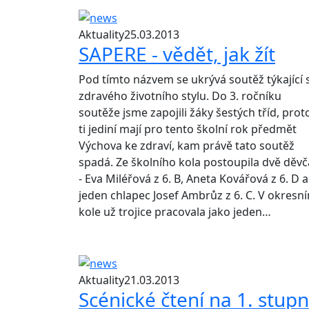
Aktuality
25.03.2013
SAPERE - vědět, jak žít
Pod tímto názvem se ukrývá soutěž týkající 
zdravého životního stylu. Do 3. ročníku
soutěže jsme zapojili žáky šestých tříd, prot
ti jediní mají pro tento školní rok předmět
Výchova ke zdraví, kam právě tato soutěž
spadá. Ze školního kola postoupila dvě děvč
- Eva Miléřová z 6. B, Aneta Kovářová z 6. D a
jeden chlapec Josef Ambrůz z 6. C. V okresn
kole už trojice pracovala jako jeden…
Aktuality
21.03.2013
Scénické čtení na 1. stupn