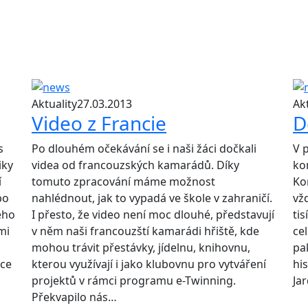
Aktuality
27.03.2013
Akt
Video z Francie
D
s
Po dlouhém očekávání se i naši žáci dočkali
V 
iky
videa od francouzských kamarádů. Díky
ko
í
tomuto zpracování máme možnost
Ko
bo
nahlédnout, jak to vypadá ve škole v zahraničí.
vžd
ého
I přesto, že video není moc dlouhé, představují
tis
mi
v něm naši francouzští kamarádi hřiště, kde
cel
a
mohou trávit přestávky, jídelnu, knihovnu,
pak
áce
kterou využívají i jako klubovnu pro vytváření
hi
projektů v rámci programu e-Twinning.
Jar
Překvapilo nás…