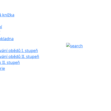
á knížka
í
í
okladna
ání obědů I. stupeň
ání obědů II. stupeň
k II. stupeň
rie