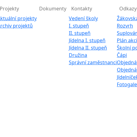
Projekty
Dokumenty
Kontakty
Odkazy
ktuální projekty
Vedení školy
Žákovsk
rchiv projektů
I. stupeň
Rozvrh
II. stupeň
Suplován
Jídelna I. stupeň
Plán akc
Jídelna II. stupeň
Školní p
Družina
Čápi
Správní zaměstnanci
Objednáv
Objednáv
Jídelníče
Fotogale