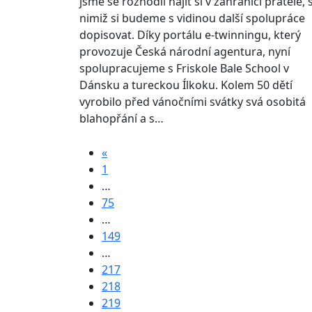
jsme se rozhodli najít si v zahraničí přátele, 
nimiž si budeme s vidinou další spolupráce
dopisovat. Díky portálu e-twinningu, který
provozuje Česká národní agentura, nyní
spolupracujeme s Friskole Bale School v
Dánsku a tureckou Ílkoku. Kolem 50 dětí
vyrobilo před vánočními svátky svá osobitá
blahopřání a s…
«
1
…
75
…
149
…
217
218
219