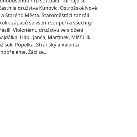
ednodušenou hru softbalu. Turnaje se
častnila družstva Kunovic, Ostrožské Nové
i a Starého Města. Staroměšťáci zahráli
kolik zápasů se všemi soupeři a všechny
razili. Vítěznému družstvu ve složení
ajdálka, Hábl, Janča, Martinek, Mišťúrik,
žíšek, Popelka, Stránský a Valenta
ahopřejeme. Žáci se…