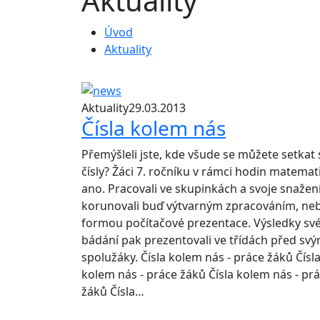
Aktuality
Úvod
Aktuality
Aktuality
29.03.2013
Čísla kolem nás
Přemýšleli jste, kde všude se můžete setkat 
čísly? Žáci 7. ročníku v rámci hodin matemat
ano. Pracovali ve skupinkách a svoje snažen
korunovali buď výtvarným zpracováním, ne
formou počítačové prezentace. Výsledky sv
bádání pak prezentovali ve třídách před svý
spolužáky. Čísla kolem nás - práce žáků Čísl
kolem nás - práce žáků Čísla kolem nás - pr
žáků Čísla…