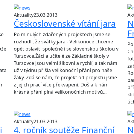
Aktuality
23.03.2013
Akt
Československé vítání jara
N
F
se
Po minulých zdařených projektech jsme se
rozhodli, že svátky jara - Velikonoce chceme
Po
ože
opět oslavit společně i se slovenskou školou v
Ch
Turzovce.Žáci a učitelé ze Základné školy v
fo
Turzovce jsou velmi šikovní a rychlí, a tak nám
za
ata
už v týdnu přišla velikonoční přání pro naše
Ro
žáky. Zdá se nám, že projekt od projektu jsme
pan
ím
z jejich prací více překvapeni. Došla k nám
př
krásná přání plná velikonočních motivů…
kli
úc
Aktuality
21.03.2013
Akt
i
4. ročník soutěže Finanční
N