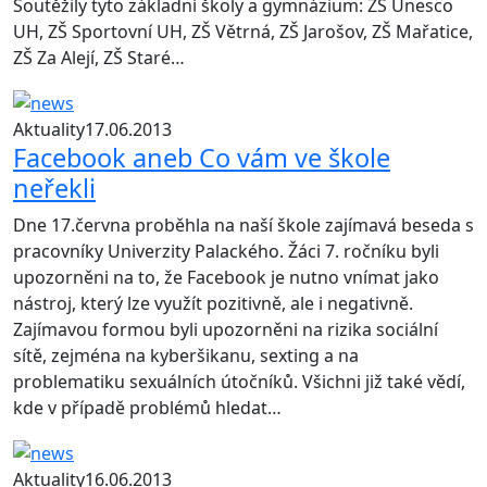
Soutěžily tyto základní školy a gymnázium: ZŠ Unesco
UH, ZŠ Sportovní UH, ZŠ Větrná, ZŠ Jarošov, ZŠ Mařatice,
ZŠ Za Alejí, ZŠ Staré…
Aktuality
17.06.2013
Facebook aneb Co vám ve škole
neřekli
Dne 17.června proběhla na naší škole zajímavá beseda s
pracovníky Univerzity Palackého. Žáci 7. ročníku byli
upozorněni na to, že Facebook je nutno vnímat jako
nástroj, který lze využít pozitivně, ale i negativně.
Zajímavou formou byli upozorněni na rizika sociální
sítě, zejména na kyberšikanu, sexting a na
problematiku sexuálních útočníků. Všichni již také vědí,
kde v případě problémů hledat…
Aktuality
16.06.2013