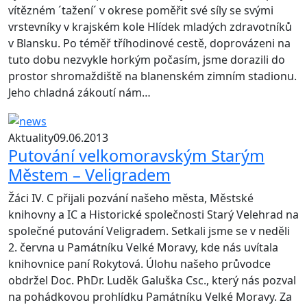
vítězném ´tažení´ v okrese poměřit své síly se svými
vrstevníky v krajském kole Hlídek mladých zdravotníků
v Blansku. Po téměř tříhodinové cestě, doprovázeni na
tuto dobu nezvykle horkým počasím, jsme dorazili do
prostor shromaždiště na blanenském zimním stadionu.
Jeho chladná zákoutí nám…
Aktuality
09.06.2013
Putování velkomoravským Starým
Městem – Veligradem
Žáci IV. C přijali pozvání našeho města, Městské
knihovny a IC a Historické společnosti Starý Velehrad na
společné putování Veligradem. Setkali jsme se v neděli
2. června u Památníku Velké Moravy, kde nás uvítala
knihovnice paní Rokytová. Úlohu našeho průvodce
obdržel Doc. PhDr. Luděk Galuška Csc., který nás pozval
na pohádkovou prohlídku Památníku Velké Moravy. Za