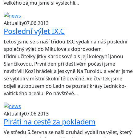
velkého zájmu jsme si vyslechli…
Aktuality
07.06.2013
Poslední výlet IX.C
Letos jsme se s naší třídou IX.C vydali na náš poslední
společný výlet do Mikulova s doprovodem
třídní učitelky Jitky Kardosové a s její kolegyní Janou
Slančíkovou. První den při deštivém počasí jsme
navštívili Kozí hrádek a Jeskyně Na Turoldu a večer jsme
se vyblbli v místní školní tělocvičně. Ve čtvrtek jsme
odjeli autobusem do Lednice poznat krásy Lednicko-
valtického areálu. Po návštěvě…
Aktuality
07.06.2013
Piráti na cestě za pokladem
Ve středu 5.června se naši druháci vydali na výlet, který