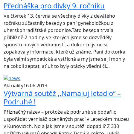
Přednáška pro dívky 9. ročníku
Ve čtvrtek 13. června se všechny dívky z devátého
ročníku zúčastnily besedy s paní gynekoložkou z
uherskohradišťské porodnice.Tato beseda trvala
přibližně 2 hodiny, ve kterých jsme se dozvěděly
spoustu nových vědomostí, a dokonce jsme si
zopakovaly informace, které už známe. Paní doktorka
byla velmi sympatická a vstřícná a my jsme se jí mohly
na cokoli zeptat, ať už to byly otázky všední či…
Aktuality
16.06.2013
Výtvarná soutěž ,,Namaluj letadlo“ –
Podruhé !
Příznačný název – protože až podruhé se podařilo
uspořádat vernisáž oceněných prací v Leteckém muzeu
v Kunovicích. No a jak jsme v soutěži dopadli? Z 330
došlých výkresů obsadil Patrik Tichý 3. místo, Lukáš