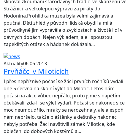
sliboval zkoumání starodávných tradic ve skanzenu ve
Strážnici a velkolepou výpravu za piráty do
Hodonína.Prohlídka muzea byla velmi zajímavá a
poučná. Děti zhlédly původní lidská obydlí a milá
průvodkyně jim vyprávěla o zvyklostech a životě lidí v
dávných dobách. Nejen výkladem, ale i spoustou
zapeklitých otázek a hádanek dokázala…
Aktuality
06.06.2013
Prvňáčci v Miloticích
I přes nepříznivé počasí se žáci prvních ročníků vydali
dne 5.června na školní výlet do Milotic. Letos nám
počasí na akce vůbec nepřálo, proto jsme s napětím
očekávali, zda-li se výlet vydaří. Počasí se nakonec sice
moc neumoudřilo, mraky se nerozehnaly, ale alespoň
nám nepršelo, takže pláštěnky a deštníky nakonec
nebyly potřeba. Žáci navštívili zámek Milotice, kde
oblečeni do dobových kostýmů a…