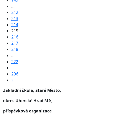
149
…
212
213
214
215
216
217
218
…
222
…
296
»
Základní škola, Staré Město,
okres Uherské Hradiště,
příspěvková organizace