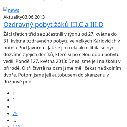
Aktuality
03.06.2013
Ozdravný pobyt žáků III.C a III.D
Žáci třetích tříd se zúčastnili v týdnu od 27. května do
31. května ozdravného pobytu ve Velkých Karlovicích v
hotelu Pod Javorem. Jak se jim celá akce líbila se nyní
dozvíme z jejich deníků, které si po celou dobu pobytu
vedli. Pondělí 27. května 2013: Dnes jsme jeli na školu v
přírodě. O tři čtvrtě na osm jsme měli čekat na školním
dvoře. Potom jsme jeli autobusem do skanzenu v
Rožnově pod…
«
1
…
75
…