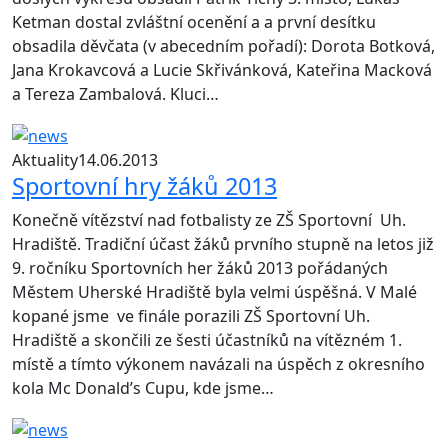
Ketman dostal zvláštní ocenění a a první desítku
obsadila děvčata (v abecedním pořadí): Dorota Botková,
Jana Krokavcová a Lucie Skřivánková, Kateřina Macková
a Tereza Zambalová. Kluci…
Aktuality
14.06.2013
Sportovní hry žáků 2013
Konečně vítězství nad fotbalisty ze ZŠ Sportovní Uh.
Hradiště. Tradiční účast žáků prvního stupně na letos již
9. ročníku Sportovních her žáků 2013 pořádaných
Městem Uherské Hradiště byla velmi úspěšná. V Malé
kopané jsme ve finále porazili ZŠ Sportovní Uh.
Hradiště a skončili ze šesti účastníků na vítězném 1.
místě a tímto výkonem navázali na úspěch z okresního
kola Mc Donald’s Cupu, kde jsme…