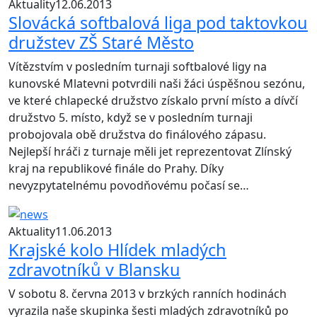
Aktuality
12.06.2013
Slovácká softbalová liga pod taktovkou
družstev ZŠ Staré Město
Vítězstvím v posledním turnaji softbalové ligy na
kunovské Mlatevni potvrdili naši žáci úspěšnou sezónu,
ve které chlapecké družstvo získalo první místo a dívčí
družstvo 5. místo, když se v posledním turnaji
probojovala obě družstva do finálového zápasu.
Nejlepší hráči z turnaje měli jet reprezentovat Zlínský
kraj na republikové finále do Prahy. Díky
nevyzpytatelnému povodňovému počasí se…
Aktuality
11.06.2013
Krajské kolo Hlídek mladých
zdravotníků v Blansku
V sobotu 8. června 2013 v brzkých ranních hodinách
vyrazila naše skupinka šesti mladých zdravotníků po