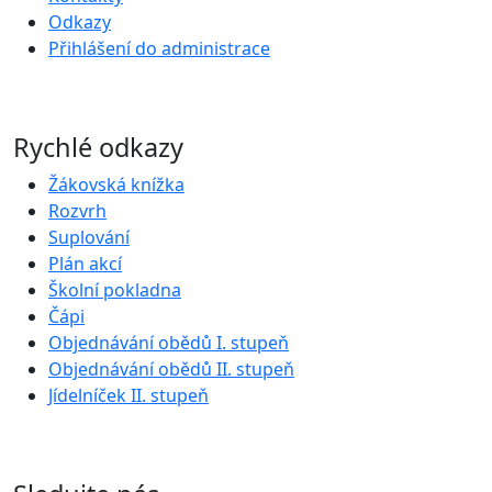
Odkazy
Přihlášení do administrace
Rychlé odkazy
Žákovská knížka
Rozvrh
Suplování
Plán akcí
Školní pokladna
Čápi
Objednávání obědů I. stupeň
Objednávání obědů II. stupeň
Jídelníček II. stupeň