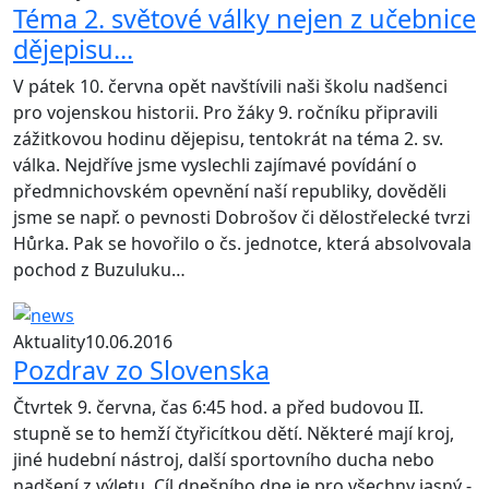
Téma 2. světové války nejen z učebnice
dějepisu...
V pátek 10. června opět navštívili naši školu nadšenci
pro vojenskou historii. Pro žáky 9. ročníku připravili
zážitkovou hodinu dějepisu, tentokrát na téma 2. sv.
válka. Nejdříve jsme vyslechli zajímavé povídání o
předmnichovském opevnění naší republiky, dověděli
jsme se např. o pevnosti Dobrošov či dělostřelecké tvrzi
Hůrka. Pak se hovořilo o čs. jednotce, která absolvovala
pochod z Buzuluku…
Aktuality
10.06.2016
Pozdrav zo Slovenska
Čtvrtek 9. června, čas 6:45 hod. a před budovou II.
stupně se to hemží čtyřicítkou dětí. Některé mají kroj,
jiné hudební nástroj, další sportovního ducha nebo
nadšení z výletu. Cíl dnešního dne je pro všechny jasný -