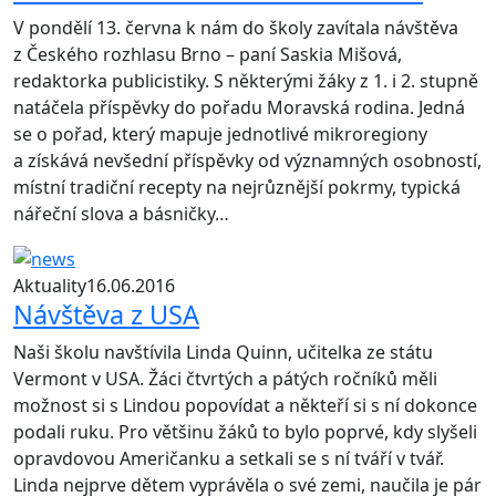
V pondělí 13. června k nám do školy zavítala návštěva
z Českého rozhlasu Brno – paní Saskia Mišová,
redaktorka publicistiky. S některými žáky z 1. i 2. stupně
natáčela příspěvky do pořadu Moravská rodina. Jedná
se o pořad, který mapuje jednotlivé mikroregiony
a získává nevšední příspěvky od významných osobností,
místní tradiční recepty na nejrůznější pokrmy, typická
nářeční slova a básničky…
Aktuality
16.06.2016
Návštěva z USA
Naši školu navštívila Linda Quinn, učitelka ze státu
Vermont v USA. Žáci čtvrtých a pátých ročníků měli
možnost si s Lindou popovídat a někteří si s ní dokonce
podali ruku. Pro většinu žáků to bylo poprvé, kdy slyšeli
opravdovou Američanku a setkali se s ní tváří v tvář.
Linda nejprve dětem vyprávěla o své zemi, naučila je pár