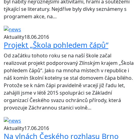
byl nabitý nejrůznějšími aktivitami, hrami a soutěžemi
týkající se literatury. Nejdříve byly dívky seznámeny s
programem akce, na…
Aktuality
18.06.2016
Projekt „Škola pohledem čápů“
Od začátku tohoto roku se na naší škole začal
realizovat projekt podporovaný Zlínským krajem „Škola
pohledem čápů“. Jako na mnoha místech v republice i
náš komín školní kotelny se stal domovem čápa bílého.
Protože se k nám čápi pravidelně vracejí již řadu let,
zahájili jsme v létě 2015 spolupráci se Základní
organizací Českého svazu ochránců přírody, která
provozuje Záchrannou stanici volně…
Aktuality
17.06.2016
Na vlnách Českého rozhlasu Brno