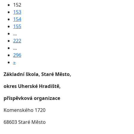
152
153
154
155
…
222
…
296
»
Základní škola, Staré Město,
okres Uherské Hradiště,
příspěvková organizace
Komenského 1720
68603 Staré Město