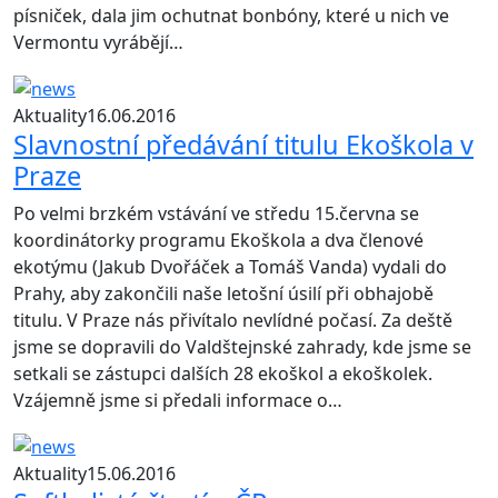
písniček, dala jim ochutnat bonbóny, které u nich ve
Vermontu vyrábějí…
Aktuality
16.06.2016
Slavnostní předávání titulu Ekoškola v
Praze
Po velmi brzkém vstávání ve středu 15.června se
koordinátorky programu Ekoškola a dva členové
ekotýmu (Jakub Dvořáček a Tomáš Vanda) vydali do
Prahy, aby zakončili naše letošní úsilí při obhajobě
titulu. V Praze nás přivítalo nevlídné počasí. Za deště
jsme se dopravili do Valdštejnské zahrady, kde jsme se
setkali se zástupci dalších 28 ekoškol a ekoškolek.
Vzájemně jsme si předali informace o…
Aktuality
15.06.2016