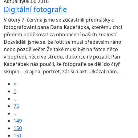
Aktuality
08.06.2016
Digitální fotografie
V úterý 7. června jsme se zúčastnili přednášky o
fotografování pana Dana Kadeřábka, kterému chci
předem poděkovat za obohacení našich znalostí.
Dozvěděli jsme se, že fotit se musí především ráno
nebo pozdě večer. Že také musí být na fotce něco
v popředí, něco ve středu, dokonce i v pozadí. Pan
Kadeřábek nás poučil, že fotografie se dělí do čtyř
skupin – krajina, portrét, zátiší a akt. Ukázal nám,…
«
1
…
75
…
149
150
151