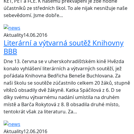
KET, PET a FCE. K našemu překvapení je zde hodně
účastníků ze středních škol. To ale nijak nesnižuje naše
sebevědomí. Jsme dobře…
Aktuality
14.06.2016
Literární a výtvarná soutěž Knihovny
BBB
Dne 13. června se v uherskohradišťském kině Hvězda
konalo vyhlášení literárních a výtvarných soutěží, jež
pořádala Knihovna Bedřicha Beneše Buchlovana. Za
naši školu se soutěže zúčastnilo celkem 20 žáků, stupně
vítězů obsadily dvě žákyně. Katka Spáčilová z 6. D se
díky svému výtvarnému nadání umístila na druhém
místě a Barča Rokytová z 8. B obsadila druhé místo,
tentokrát však za literaturu. Za…
Aktuality
12.06.2016