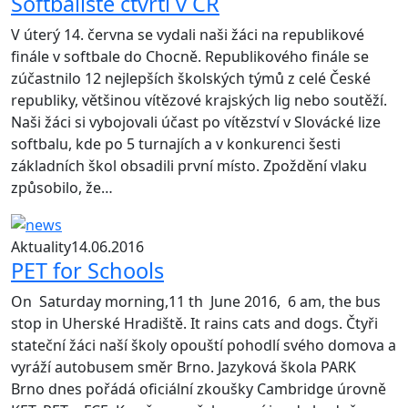
Softbalisté čtvrtí v ČR
V úterý 14. června se vydali naši žáci na republikové
finále v softbale do Chocně. Republikového finále se
zúčastnilo 12 nejlepších školských týmů z celé České
republiky, většinou vítězové krajských lig nebo soutěží.
Naši žáci si vybojovali účast po vítězství v Slovácké lize
softbalu, kde po 5 turnajích a v konkurenci šesti
základních škol obsadili první místo. Zpoždění vlaku
způsobilo, že…
Aktuality
14.06.2016
PET for Schools
On Saturday morning,11 th June 2016, 6 am, the bus
stop in Uherské Hradiště. It rains cats and dogs. Čtyři
stateční žáci naší školy opouští pohodlí svého domova a
vyráží autobusem směr Brno. Jazyková škola PARK
Brno dnes pořádá oficiální zkoušky Cambridge úrovně