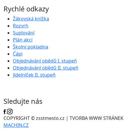
Rychlé odkazy
Žákovská knížka
Rozvrh
Suplování
Plán akcí
Školní pokladna
Čápi
Objednávání obědů I. stupeň
Objednávání obědů II. stupeň
Jídelníček II. stupeň
Sledujte nás
COPYRIGHT © zsstmesto.cz | TVORBA WWW STRÁNEK
MACHIN.CZ