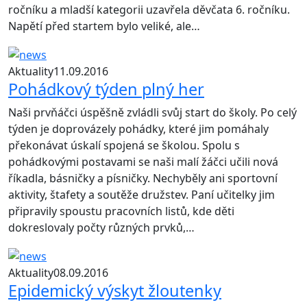
ročníku a mladší kategorii uzavřela děvčata 6. ročníku.
Napětí před startem bylo veliké, ale…
Aktuality
11.09.2016
Pohádkový týden plný her
Naši prvňáčci úspěšně zvládli svůj start do školy. Po celý
týden je doprovázely pohádky, které jim pomáhaly
překonávat úskalí spojená se školou. Spolu s
pohádkovými postavami se naši malí žáčci učili nová
říkadla, básničky a písničky. Nechyběly ani sportovní
aktivity, štafety a soutěže družstev. Paní učitelky jim
připravily spoustu pracovních listů, kde děti
dokreslovaly počty různých prvků,…
Aktuality
08.09.2016
Epidemický výskyt žloutenky