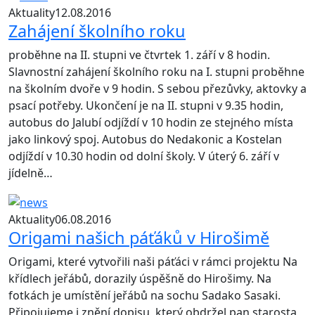
Aktuality
12.08.2016
Zahájení školního roku
proběhne na II. stupni ve čtvrtek 1. září v 8 hodin.
Slavnostní zahájení školního roku na I. stupni proběhne
na školním dvoře v 9 hodin. S sebou přezůvky, aktovky a
psací potřeby. Ukončení je na II. stupni v 9.35 hodin,
autobus do Jalubí odjíždí v 10 hodin ze stejného místa
jako linkový spoj. Autobus do Nedakonic a Kostelan
odjíždí v 10.30 hodin od dolní školy. V úterý 6. září v
jídelně…
Aktuality
06.08.2016
Origami našich páťáků v Hirošimě
Origami, které vytvořili naši páťáci v rámci projektu Na
křídlech jeřábů, dorazily úspěšně do Hirošimy. Na
fotkách je umístění jeřábů na sochu Sadako Sasaki.
Připojujeme i znění dopisu, který obdržel pan starosta