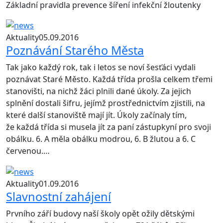
Základní pravidla prevence šíření infekční žloutenky
Aktuality
05.09.2016
Poznávání Starého Města
Tak jako každý rok, tak i letos se noví šesťáci vydali
poznávat Staré Město. Každá třída prošla celkem třemi
stanovišti, na nichž žáci plnili dané úkoly. Za jejich
splnění dostali šifru, jejímž prostřednictvím zjistili, na
které další stanoviště mají jít. Úkoly začínaly tím,
že každá třída si musela jít za paní zástupkyní pro svoji
obálku. 6. A měla obálku modrou, 6. B žlutou a 6. C
červenou.…
Aktuality
01.09.2016
Slavnostní zahájení
Prvního září budovy naší školy opět ožily dětskými