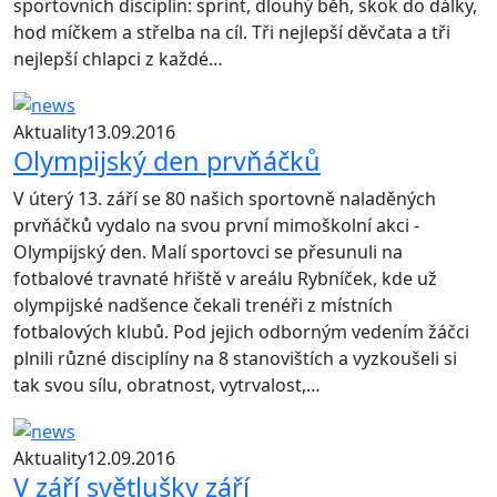
sportovních disciplín: sprint, dlouhý běh, skok do dálky,
hod míčkem a střelba na cíl. Tři nejlepší děvčata a tři
nejlepší chlapci z každé…
Aktuality
13.09.2016
Olympijský den prvňáčků
V úterý 13. září se 80 našich sportovně naladěných
prvňáčků vydalo na svou první mimoškolní akci -
Olympijský den. Malí sportovci se přesunuli na
fotbalové travnaté hřiště v areálu Rybníček, kde už
olympijské nadšence čekali trenéři z místních
fotbalových klubů. Pod jejich odborným vedením žáčci
plnili různé disciplíny na 8 stanovištích a vyzkoušeli si
tak svou sílu, obratnost, vytrvalost,…
Aktuality
12.09.2016
V září světlušky září