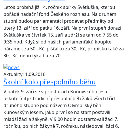
Letos probíhá již 14. ročník sbírky Světluška, kterou
pořádá nadační fond Českého rozhlasu. Na druhém
stupni budou parlamenťáci prodávat předměty od
úterý 13. září do pátku 16. září. Na první stupeň dorazí
Světluška ve čtvrtek 15. září a zdrží se tam od 7:55 do
9:35 hod. Když si od našich parlamenťáků koupíte
náramek za 50,- Kč, píšťalku za 30,- Kč, propisku také za
30,- Kč, nebo tykadla za 70,-…
Aktuality
11.09.2016
Školní kolo přespolního běhu
V pátek 9. září se v prostorách Kunovského lesa
uskutečnil již tradiční přespolní běh žáků všech tříd
druhého stupně pod názvem Olympijský běh
Kunovským lesem. Jako první se na start postavili
mladší žáci a žákyně. V 9.00 hodin odstartovali žáci 7.
ročníku, po nich žákyně 7. ročníku, následovali žáci 6.