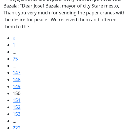
Bazala: "Dear Josef Bazala, mayor of city Stare mesto,
Thank you very much for sending the paper cranes with
the desire for peace. We received them and offered
them to the…
«
1
…
75
…
147
148
149
150
151
152
153
…
222