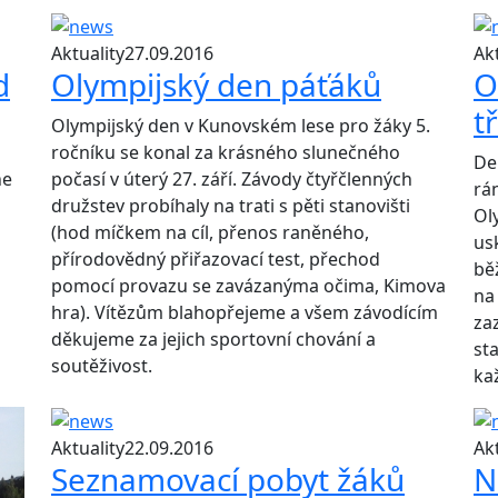
Aktuality
27.09.2016
Akt
d
Olympijský den páťáků
O
t
Olympijský den v Kunovském lese pro žáky 5.
ročníku se konal za krásného slunečného
De
ne
počasí v úterý 27. září. Závody čtyřčlenných
rá
družstev probíhaly na trati s pěti stanovišti
Oly
(hod míčkem na cíl, přenos raněného,
us
přírodovědný přiřazovací test, přechod
bě
pomocí provazu se zavázanýma očima, Kimova
na 
hra). Vítězům blahopřejeme a všem závodícím
za
děkujeme za jejich sportovní chování a
st
soutěživost.
ka
Aktuality
22.09.2016
Akt
Seznamovací pobyt žáků
N