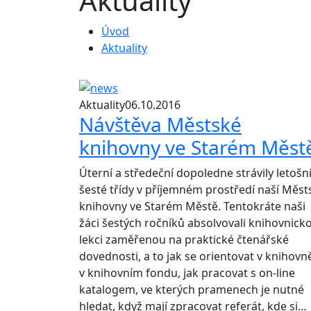
Aktuality
Úvod
Aktuality
Aktuality
06.10.2016
Návštěva Městské
knihovny ve Starém Měst
Úterní a středeční dopoledne strávily letošn
šesté třídy v příjemném prostředí naší Měst
knihovny ve Starém Městě. Tentokráte naši
žáci šestých ročníků absolvovali knihovnick
lekci zaměřenou na praktické čtenářské
dovednosti, a to jak se orientovat v knihovn
v knihovním fondu, jak pracovat s on-line
katalogem, ve kterých pramenech je nutné
hledat, když mají zpracovat referát, kde si…