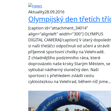
Aktuality
28.09.2016
Olympijský den třetích tří
[caption id="attachment_34014"
align="alignleft" width="300"] OLYMPUS
DIGITAL CAMERA[/caption] V úterý dopoled
si naši třeťáčci odpočinuli od učení a strávili
příjemné sportovní chvilky na Velehradě.
Z chladnějšího podzimního rána, které
doprovázelo naše kroky Starým Městem, se
vyklubal nádherný slunečný den. Naši
sportovci s přehledem zvládli cestu
cyklostezkou na Velehrad, během níž jsme…