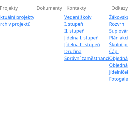
Projekty
Dokumenty
Kontakty
Odkazy
ktuální projekty
Vedení školy
Žákovsk
rchiv projektů
I. stupeň
Rozvrh
II. stupeň
Suplován
Jídelna I. stupeň
Plán akc
Jídelna II. stupeň
Školní p
Družina
Čápi
Správní zaměstnanci
Objednáv
Objednáv
Jídelníče
Fotogale