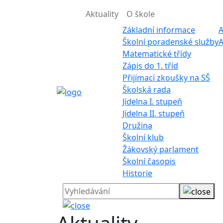
Aktuality
O škole
Základní informace
A
Školní poradenské služby
A
Matematické třídy
Zápis do 1. tříd
Přijímací zkoušky na SŠ
Školská rada
Jídelna I. stupeň
Jídelna II. stupeň
Družina
Školní klub
Žákovský parlament
Školní časopis
Historie