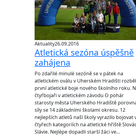
Aktuality
26.09.2016
Atletická sezóna úspěšně
zahájena
Po zdařilé minulé sezóně se v pátek na
atletickém oválu v Uherském Hradišti rozbě
první atletické boje nového školního roku. N
čtyřbojaři v atletickém závodu O pohár
starosty města Uherského Hradiště porovna
síly se 14 základními školami okresu. 12
nejlepších atletů naší školy vyrazilo bojovat 
čtyřech kategoriích na atletické hřiště Slová
Slávie. Nejlépe dopadli starší žáci ve…