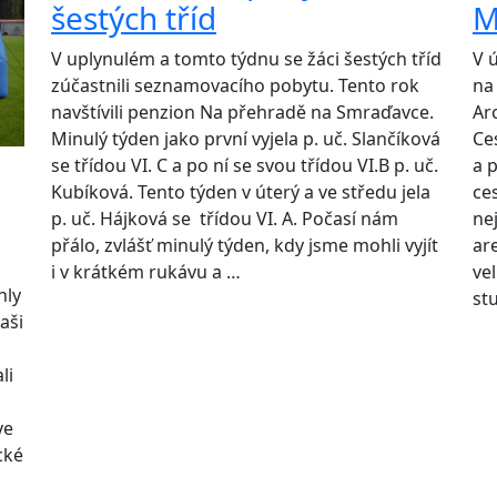
šestých tříd
M
V uplynulém a tomto týdnu se žáci šestých tříd
V 
zúčastnili seznamovacího pobytu. Tento rok
na
navštívili penzion Na přehradě na Smraďavce.
Ar
Minulý týden jako první vyjela p. uč. Slančíková
Ce
se třídou VI. C a po ní se svou třídou VI.B p. uč.
a 
Kubíková. Tento týden v úterý a ve středu jela
ce
p. uč. Hájková se třídou VI. A. Počasí nám
nej
přálo, zvlášť minulý týden, kdy jsme mohli vyjít
ar
i v krátkém rukávu a …
ve
hly
st
aši
li
ve
cké