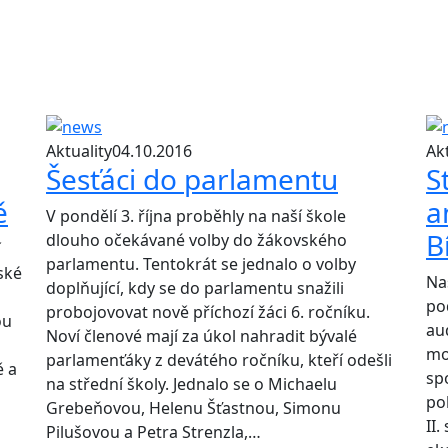
Aktuality
04.10.2016
Akt
Šesťáci do parlamentu
S
ě
a
V pondělí 3. října proběhly na naší škole
B
dlouho očekávané volby do žákovského
í
parlamentu. Tentokrát se jednalo o volby
ské
Na
doplňující, kdy se do parlamentu snažili
po
probojovovat nově příchozí žáci 6. ročníku.
ou
au
Noví členové mají za úkol nahradit bývalé
mo
parlamenťáky z devátého ročníku, kteří odešli
ě a
sp
na střední školy. Jednalo se o Michaelu
pok
Grebeňovou, Helenu Šťastnou, Simonu
II
Pilušovou a Petra Strenzla,…