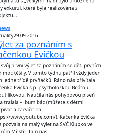
otýmáků s „velkými“ nám bylo umožněno
y exkurzi, která byla realizována z
ojektu…
uality
29.09.2016
ýlet za poznáním s
ačenkou Evičkou
 svůj první výlet za poznáním se děti prvních
d moc těšily. V tomto týdnu patřil vždy jeden
n jedné třídě prvňáčků. Ráno nás přivítala
čenka Evička s p. psycholožkou Beátou
outilíkovou. Naučila nás pohybovou píseň
ha tralala – bum bác (můžete s dětmi
pívat a zacvičit na
tps://www.youtube.com/). Kačenka Evička
s pozvala na malý výlet na SVČ Klubko ve
arém Městě. Tam nás…