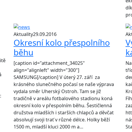
ek
dík
pr
Aktuality
29.09.2016
Akt
Okresní kolo přespolního
V
běhu
k
itě
[caption id="attachment_34025"
Na
align="alignleft" width="300"]
tří
á
SAMSUNG[/caption] V úterý 27. září za
de
krásného slunečného počasí se naše výprava
ka
vydala směr Uherský Ostroh. Tam se již
Kr
:
tradičně v areálu fotbalového stadionu koná
Fí
okresní kolo v přespolním běhu. Šestičlenná
zaz
družstva mladších i starších chlapců a děvčat
ht
absolvují svoji trať v různé délce. Holky běží
ná
1500 m, mladší kluci 2000 m a…
St