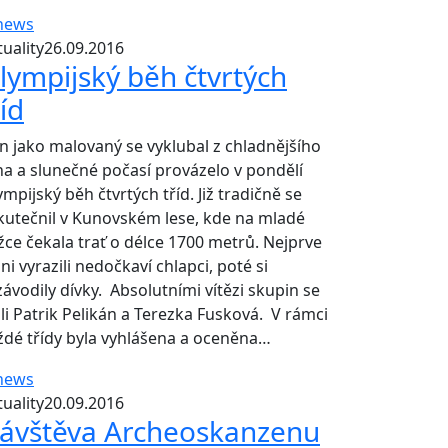
uality
26.09.2016
lympijský běh čtvrtých
říd
n jako malovaný se vyklubal z chladnějšího
na a slunečné počasí provázelo v pondělí
mpijský běh čtvrtých tříd. Již tradičně se
kutečnil v Kunovském lese, kde na mladé
žce čekala trať o délce 1700 metrů. Nejprve
ni vyrazili nedočkaví chlapci, poté si
závodily dívky. Absolutními vítězi skupin se
ali Patrik Pelikán a Terezka Fusková. V rámci
ždé třídy byla vyhlášena a oceněna…
uality
20.09.2016
ávštěva Archeoskanzenu