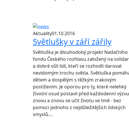
Aktuality
01.10.2016
Světlušky v září zářily
Světluška je dlouhodobý projekt Nadačního
fondu Českého rozhlasu založený na solidar
a dobré vůli lidí, kteří se rozhodli darovat
nevidomým trochu světla. Světluška pomáh
dětem a dospělým s těžkým zrakovým
postižením. Je oporou pro ty, které nelehký
životní osud postavil před každodenní výzvu
znovu a znovu se učit životu ve tmě - bez
pomoci jednoho z nejdůležitějších lidských
smyslů.…