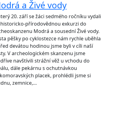
odrá a Živé vody
úterý 20. září se žáci sedmého ročníku vydali
 historicko-přírodovědnou exkurzi do
cheoskanzenu Modrá a sousední Živé vody.
sta pěšky po cyklostezce nám rychle uběhla
před devátou hodinou jsme byli v cíli naší
sty. V archeologickém skanzenu jsme
dříve navštívili strážní věž u vchodu do
eálu, dále pekárnu s ochutnávkou
lkomoravských placek, prohlédli jsme si
udnu, zemnice,…