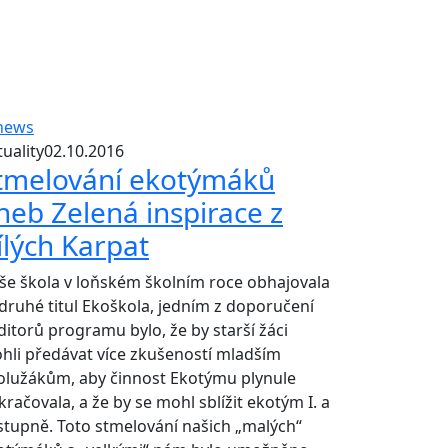
uality
02.10.2016
tmelování ekotýmáků
neb Zelená inspirace z
ílých Karpat
še škola v loňském školním roce obhajovala
druhé titul Ekoškola, jedním z doporučení
ditorů programu bylo, že by starší žáci
hli předávat více zkušeností mladším
olužákům, aby činnost Ekotýmu plynule
račovala, a že by se mohl sblížit ekotým I. a
. stupně. Toto stmelování našich „malých“