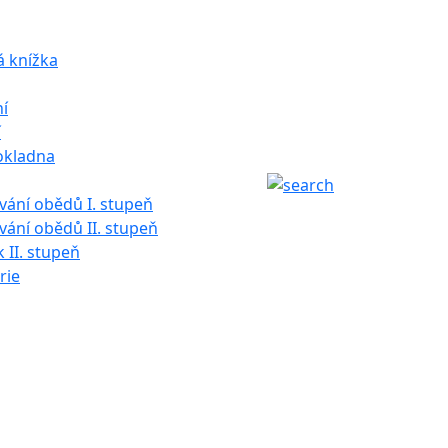
á knížka
í
í
okladna
ání obědů I. stupeň
ání obědů II. stupeň
k II. stupeň
rie