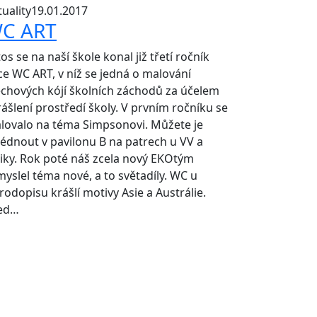
uality
19.01.2017
C ART
os se na naší škole konal již třetí ročník
ce WC ART, v níž se jedná o malování
echových kójí školních záchodů za účelem
rášlení prostředí školy. V prvním ročníku se
lovalo na téma Simpsonovi. Můžete je
lédnout v pavilonu B na patrech u VV a
ziky. Rok poté náš zcela nový EKOtým
myslel téma nové, a to světadíly. WC u
rodopisu krášlí motivy Asie a Austrálie.
ed…