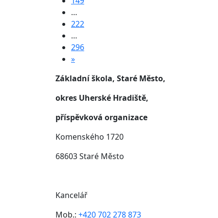
149
…
222
…
296
»
Základní škola, Staré Město,
okres Uherské Hradiště,
příspěvková organizace
Komenského 1720
68603 Staré Město
Kancelář
Mob.:
+420 702 278 873