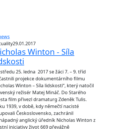
uality
29.01.2017
icholas Winton - Síla
idskosti
středu 25. ledna 2017 se žáci 7. – 9. tříd
častnili projekce dokumentárního filmu
cholas Winton – Síla lidskosti“, který natočil
ovenský režisér Matej Mináč. Do Starého
sta film přivezl dramaturg Zdeněk Tulis.
ku 1939, v době, kdy němečtí nacisté
upovali Československo, zachránil
nápadný anglický úředník Nicholas Winton z
stní iniciativy život 669 převážně