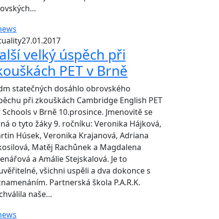
dovských…
uality
27.01.2017
alší velký úspěch při
kouškách PET v Brně
dm statečných dosáhlo obrovského
pěchu při zkouškách Cambridge English PET
r Schools v Brně 10.prosince. Jmenovitě se
dná o tyto žáky 9. ročníku: Veronika Hájková,
rtin Húsek, Veronika Krajanová, Adriana
kosilová, Matěj Rachůnek a Magdalena
lenářová a Amálie Stejskalová. Je to
uvěřitelné, všichni uspěli a dva dokonce s
znamenáním. Partnerská škola P.A.R.K.
chválila naše…