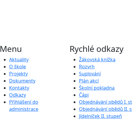
Menu
Rychlé odkazy
Aktuality
Žákovská knížka
O škole
Rozvrh
Projekty
Suplování
Dokumenty
Plán akcí
Kontakty
Školní pokladna
Odkazy
Čápi
Přihlášení do
Objednávání obědů I. s
administrace
Objednávání obědů II. 
Jídelníček II. stupeň