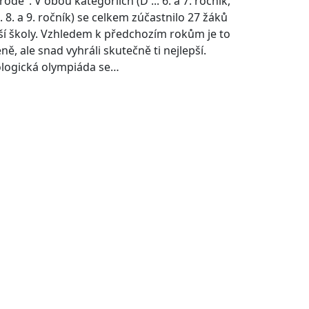
rodě". V obou kategoriích (D ... 6. a 7. ročník,
.. 8. a 9. ročník) se celkem zúčastnilo 27 žáků
ší školy. Vzhledem k předchozím rokům je to
ě, ale snad vyhráli skutečně ti nejlepší.
ologická olympiáda se…