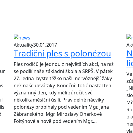
Aktuality
30.01.2017
Akt
Tradiční ples s polonézou
N
l
Ples rodičů je jednou z největších akcí, na níž
our
se podílí naše základní škola a SRPŠ. V pátek
Ve 
27. ledna byste těžko našli nervóznější žáky
zú
as
než naše deváťáky. Konečně totiž nastal ten
„Ni
významný den, kdy měli zúročit své
sl
al
několikaměsíční úsilí. Pravidelné nácviky
Mě
ls
polonézy probíhaly pod vedením Mgr. Jana
Ro
d
Zábranského, Mgr. Miroslavy Oharkové
ok
Foltýnové a nově pod vedením Mgr.…
ne
vla