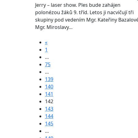
Jerry – laser show. Ples bude zahájen
polonézou žáků 9. tříd. Letos ji nacvičují tři
skupiny pod vedením Mgr. Kateřiny Bazalové
Mgr. Miroslavy…
«
1
…
75
…
139
140
141
142
143
144
145
…