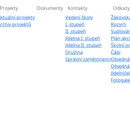
Projekty
Dokumenty
Kontakty
Odkazy
ktuální projekty
Vedení školy
Žákovsk
rchiv projektů
I. stupeň
Rozvrh
II. stupeň
Suplován
Jídelna I. stupeň
Plán akc
Jídelna II. stupeň
Školní p
Družina
Čápi
Správní zaměstnanci
Objednáv
Objednáv
Jídelníče
Fotogale