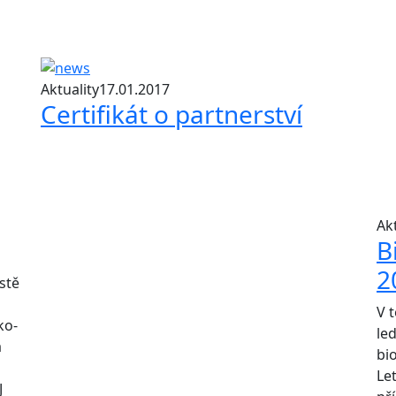
Aktuality
17.01.2017
Certifikát o partnerství
Akt
B
2
stě
V 
ko-
le
a
bi
Le
J