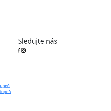
Sledujte nás
tupeň
stupeň