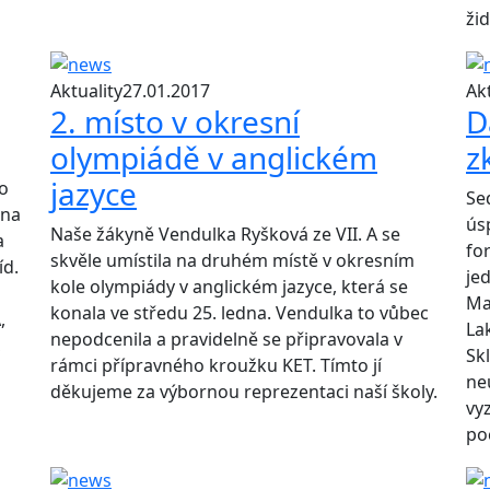
ži
Aktuality
27.01.2017
Akt
2. místo v okresní
D
olympiádě v anglickém
z
jazyce
lo
Se
 na
ús
Naše žákyně Vendulka Ryšková ze VII. A se
a
fo
skvěle umístila na druhém místě v okresním
íd.
je
kole olympiády v anglickém jazyce, která se
Ma
konala ve středu 25. ledna. Vendulka to vůbec
,
La
nepodcenila a pravidelně se připravovala v
,
Sk
rámci přípravného kroužku KET. Tímto jí
ne
děkujeme za výbornou reprezentaci naší školy.
vy
po