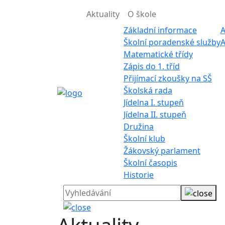
Aktuality
O škole
Základní informace
A
Školní poradenské služby
A
Matematické třídy
Zápis do 1. tříd
Přijímací zkoušky na SŠ
Školská rada
Jídelna I. stupeň
Jídelna II. stupeň
Družina
Školní klub
Žákovský parlament
Školní časopis
Historie