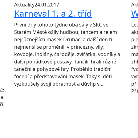
Aktuality
24.01.2017
Akt
Karneval 1. a 2. tříd
W
První dny tohoto týdne oba sály v SKC ve
Let
Starém Městě ožily hudbou, tancem a rejem
ak
nejrůznějších masek.Druháci a další den ti
pl
nejmenší se proměnili v princezny, víly,
zk
kovboje, indiány, čaroděje, zvířátka, vodníky a
ma
další pohádkové postavy. Tančili, hráli různé
zh
taneční a pohybové hry. Proběhlo tradiční
fy
focení a představování masek. Taky si děti
vy
vyzkoušely svoji obratnost a důvtip v …
pří
23.
Př
la
ří