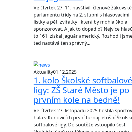
Ve čtvrtek 27. 11. navštívili členové žákovsk
parlamentu třídy na 2. stupni s hlasovacími
lístky a pěti zvířátky , která by mohla škola
sponzorovat. A jak to dopadlo? Nejvíce hlasů
to 161, získal jaguár americký. Rozhodli jsme
teď nastává ten správný…
Aktuality
01.12.2025
1. kolo Školské softbalov
ligy: ZŠ Staré Město je po
prvním kole na bedně!
Ve čtvrtek 27. listopadu 2025 hostila sporto
hala v Kunovicích první turnaj letošní Školsk
softbalové ligy. Do soutěže vstoupilo šest
školních týmů rozdělených do dvou skupin,