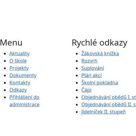
Menu
Rychlé odkazy
Aktuality
Žákovská knížka
O škole
Rozvrh
Projekty
Suplování
Dokumenty
Plán akcí
Kontakty
Školní pokladna
Odkazy
Čápi
Přihlášení do
Objednávání obědů I. s
administrace
Objednávání obědů II. 
Jídelníček II. stupeň