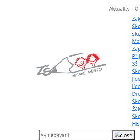
Aktuality
O 
Zák
Ško
slu
Mat
Záp
Při
SŠ
Ško
Jíd
Jíd
Dr
Ško
Žá
Ško
His