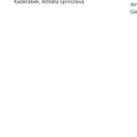
Kadeřábek, Alžběta Sprinzlová
do
Gie