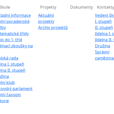
škole
Projekty
Dokumenty
Kontakt
ladní informace
Aktuální
Vedení šk
lní poradenské
projekty
I. stupeň
žby
Archiv projektů
II. stupeň
ematické třídy
Jídelna I.
is do 1. tříd
Jídelna II
jímací zkoušky na
Družina
Správní
lská rada
zaměstna
elna I. stupeň
elna II. stupeň
užina
lní klub
kovský parlament
lní časopis
torie