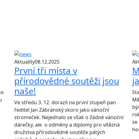
Aktuality
08.12.2025
Akt
První tři místa v
M
přírodovědné soutěži jsou
j
naše!
ho
Sta
u
Mě
Ve středu 3. 12. dorazil na první stupeň pan
bý
ředitel Jan Zábránský skoro jako vánoční
ro
stromeček. Nejednalo se však o žádné vánoční
se 
dárečky, ale o odměny a diplomy pro vítězná
ho
družstva přírodovědné soutěže pátých