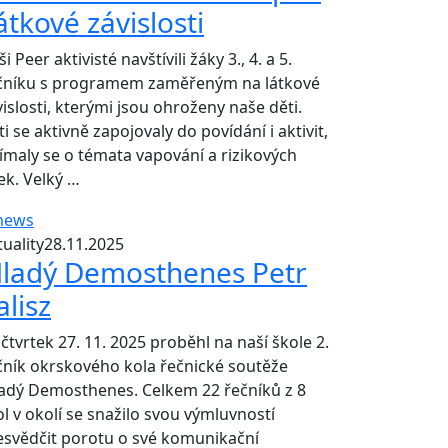
átkové závislosti
i Peer aktivisté navštívili žáky 3., 4. a 5.
čníku s programem zaměřeným na látkové
vislosti, kterými jsou ohroženy naše děti.
i se aktivně zapojovaly do povídání i aktivit,
jímaly se o témata vapování a rizikových
ek. Velký …
uality
28.11.2025
ladý Demosthenes Petr
alisz
čtvrtek 27. 11. 2025 proběhl na naší škole 2.
čník okrskového kola řečnické soutěže
adý Demosthenes. Celkem 22 řečníků z 8
ol v okolí se snažilo svou výmluvností
esvědčit porotu o své komunikační