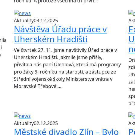
ročníků. A protože všechna tři prvn…
Aktuality
03.12.2025
Akt
Návštěva Úřadu práce v
E
Uherském Hradišti
U
ila
n
i
Ve čtvrtek 27. 11. jsme navštívily Úřad práce v
h
Uherském Hradišti. Jakmile jsme přišly,
Dn
přivítala nás paní Úlehlová, která má programy
zd
pro žáky 9. ročníku na starosti, a zástupce ze
Uh
Střední vojenské školy Ministerstva vnitra v
za
Moravské Třebové.…
ne
sp
př
Aktuality
02.12.2025
Akt
Městské divadlo Zlín – Bylo
P