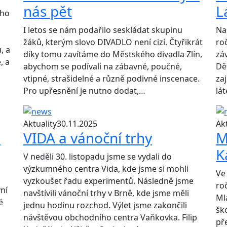
nás pět
L
ého
I letos se nám podařilo seskládat skupinu
Naš
žáků, kterým slovo DIVADLO není cizí. Čtyřikrát
ro
, a
díky tomu zavítáme do Městského divadla Zlín,
zá
, a
abychom se podívali na zábavné, poučné,
Dět
vtipné, strašidelné a různě podivné inscenace.
za
Pro upřesnění je nutno dodat,…
lát
Aktuality
30.11.2025
Akt
é
VIDA a vánoční trhy
M
K
V neděli 30. listopadu jsme se vydali do
výzkumného centra Vida, kde jsme si mohli
Ve 
vyzkoušet řadu experimentů. Následně jsme
ro
vní
navštívili vánoční trhy v Brně, kde jsme měli
Ml
é
jednu hodinu rozchod. Výlet jsme zakončili
šk
návštěvou obchodního centra Vaňkovka. Filip
př