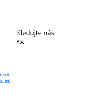
Sledujte nás
tupeň
stupeň