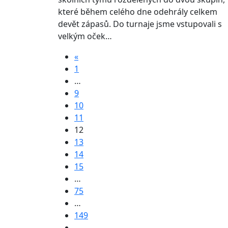
které během celého dne odehrály celkem
devět zápasů. Do turnaje jsme vstupovali s
velkým oček…
«
1
…
9
10
11
12
13
14
15
…
75
…
149
…