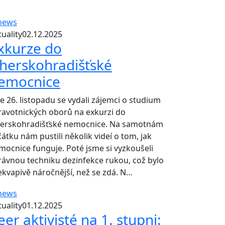
uality
02.12.2025
xkurze do
herskohradišťské
emocnice
e 26. listopadu se vydali zájemci o studium
ravotnických oborů na exkurzi do
erskohradišťské nemocnice. Na samotnám
čátku nám pustili několik videí o tom, jak
mocnice funguje. Poté jsme si vyzkoušeli
rávnou techniku dezinfekce rukou, což bylo
ekvapivě náročnější, než se zdá. N…
uality
01.12.2025
eer aktivisté na 1. stupni: