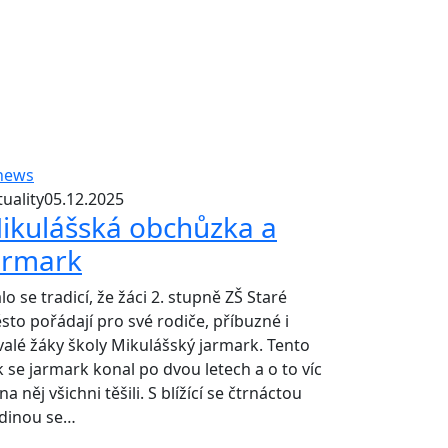
uality
05.12.2025
ikulášská obchůzka a
armark
lo se tradicí, že žáci 2. stupně ZŠ Staré
sto pořádají pro své rodiče, příbuzné i
valé žáky školy Mikulášský jarmark. Tento
k se jarmark konal po dvou letech a o to víc
na něj všichni těšili. S blížící se čtrnáctou
dinou se…