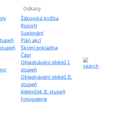
y
Odkazy
oly
Žákovská knížka
Rozvrh
Suplování
 stupeň
Plán akcí
. stupeň
Školní pokladna
Čápi
Objednávání obědů I.
nci
stupeň
Objednávání obědů II.
stupeň
Jídelníček II. stupeň
Fotogalerie