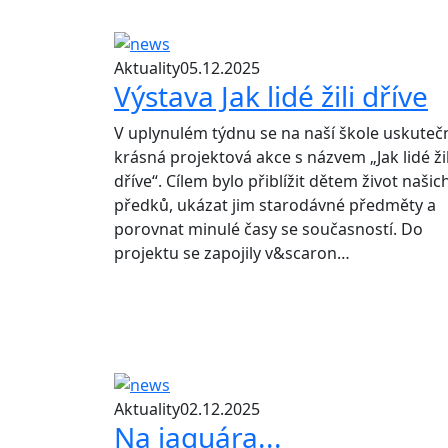
Aktuality
05.12.2025
Výstava Jak lidé žili dříve
V uplynulém týdnu se na naší škole uskutečn
krásná projektová akce s názvem „Jak lidé žil
dříve“. Cílem bylo přiblížit dětem život našic
předků, ukázat jim starodávné předměty a
porovnat minulé časy se současností. Do
projektu se zapojily v&scaron…
Aktuality
02.12.2025
Na jaguára...